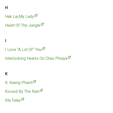
H
Hak Lai,My Lady
Heart Of The Jungle
I
I Love “A Lot Of” You
Interlocking Hearts On Chao Phraya
K
K. Kaeng Phanit
Kissed By The Rain
Kla Talay