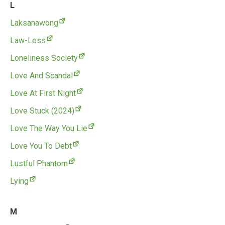
L
Laksanawong
Law-Less
Loneliness Society
Love And Scandal
Love At First Night
Love Stuck (2024)
Love The Way You Lie
Love You To Debt
Lustful Phantom
Lying
M