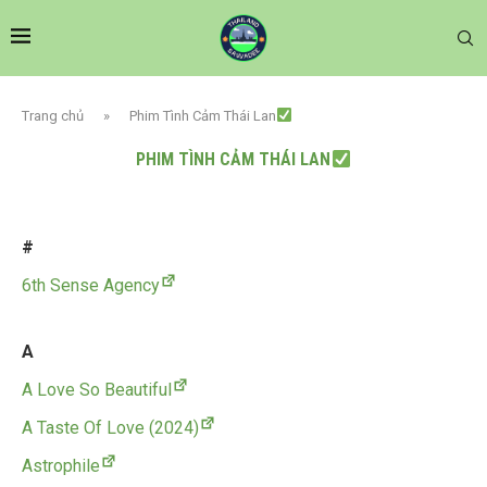
Trang chủ
»
Phim Tình Cảm Thái Lan
PHIM TÌNH CẢM THÁI LAN
#
6th Sense Agency
A
A Love So Beautiful
A Taste Of Love (2024)
Astrophile