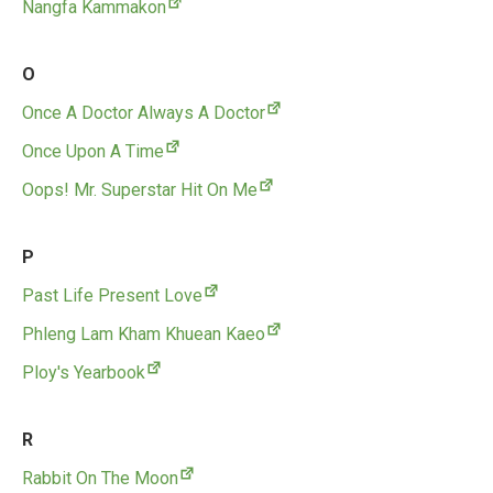
Nangfa Kammakon
O
Once A Doctor Always A Doctor
Once Upon A Time
Oops! Mr. Superstar Hit On Me
P
Past Life Present Love
Phleng Lam Kham Khuean Kaeo
Ploy's Yearbook
R
Rabbit On The Moon