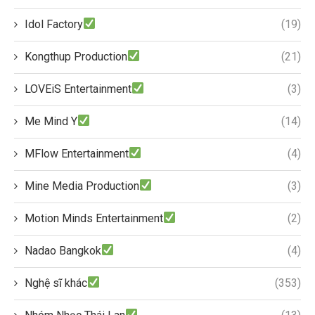
Idol Factory
(19)
Kongthup Production
(21)
LOVEiS Entertainment
(3)
Me Mind Y
(14)
MFlow Entertainment
(4)
Mine Media Production
(3)
Motion Minds Entertainment
(2)
Nadao Bangkok
(4)
Nghệ sĩ khác
(353)