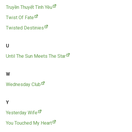
Truyền Thuyết Tình Yêu
Twist Of Fate
Twisted Destinies
U
Until The Sun Meets The Star
W
Wednesday Club
Y
Yesterday Wife
You Touched My Heart