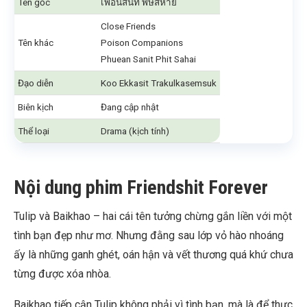
Tên gốc
เพื่อนสนิท พิษสหาย
Close Friends
Tên khác
Poison Companions
Phuean Sanit Phit Sahai
Đạo diễn
Koo Ekkasit Trakulkasemsuk
Biên kịch
Đang cập nhật
Thể loại
Drama (kịch tính)
Nội dung phim Friendshit Forever
Tulip và Baikhao – hai cái tên tưởng chừng gắn liền với một
tình bạn đẹp như mơ. Nhưng đằng sau lớp vỏ hào nhoáng
ấy là những ganh ghét, oán hận và vết thương quá khứ chưa
từng được xóa nhòa.
Baikhao tiếp cận Tulip không phải vì tình bạn, mà là để thực