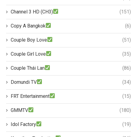
Channel 3 HD (CH3)
(151)
Copy A Bangkok
(6)
Couple Boy Love
(51)
Couple Girl Love
(35)
Couple Thái Lan
(86)
Domundi TV
(34)
FRT Entertainment
(15)
GMMTV
(180)
Idol Factory
(19)