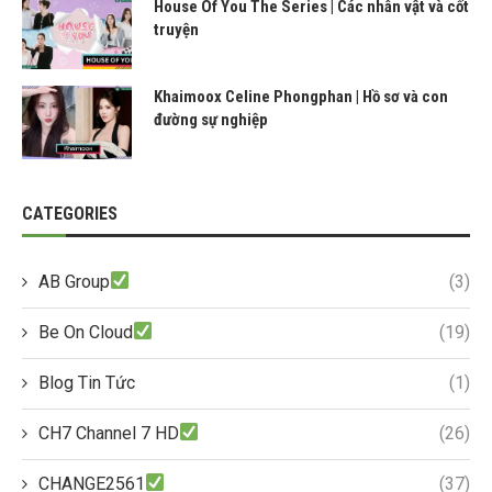
House Of You The Series | Các nhân vật và cốt
truyện
Khaimoox Celine Phongphan | Hồ sơ và con
đường sự nghiệp
CATEGORIES
AB Group
(3)
Be On Cloud
(19)
Blog Tin Tức
(1)
CH7 Channel 7 HD
(26)
CHANGE2561
(37)