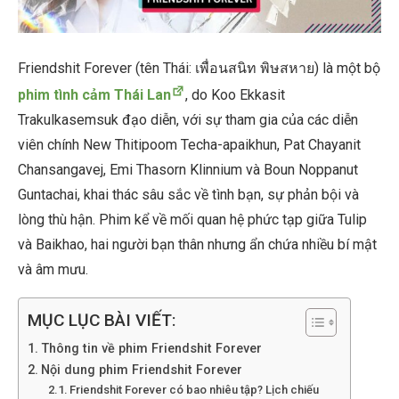
Friendshit Forever (tên Thái: เพื่อนสนิท พิษสหาย) là một bộ
phim tình cảm Thái Lan
, do Koo Ekkasit
Trakulkasemsuk đạo diễn, với sự tham gia của các diễn
viên chính New Thitipoom Techa-apaikhun, Pat Chayanit
Chansangavej, Emi Thasorn Klinnium và Boun Noppanut
Guntachai, khai thác sâu sắc về tình bạn, sự phản bội và
lòng thù hận. Phim kể về mối quan hệ phức tạp giữa Tulip
và Baikhao, hai người bạn thân nhưng ẩn chứa nhiều bí mật
và âm mưu.
MỤC LỤC BÀI VIẾT:
Thông tin về phim Friendshit Forever
Nội dung phim Friendshit Forever
Friendshit Forever có bao nhiêu tập? Lịch chiếu