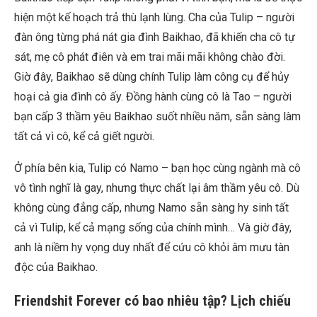
hiện một kế hoạch trả thù lạnh lùng. Cha của Tulip – người
đàn ông từng phá nát gia đình Baikhao, đã khiến cha cô tự
sát, mẹ cô phát điên và em trai mãi mãi không chào đời.
Giờ đây, Baikhao sẽ dùng chính Tulip làm công cụ để hủy
hoại cả gia đình cô ấy. Đồng hành cùng cô là Tao – người
bạn cấp 3 thầm yêu Baikhao suốt nhiều năm, sẵn sàng làm
tất cả vì cô, kể cả giết người.
Ở phía bên kia, Tulip có Namo – bạn học cùng ngành mà cô
vô tình nghĩ là gay, nhưng thực chất lại âm thầm yêu cô. Dù
không cùng đẳng cấp, nhưng Namo sẵn sàng hy sinh tất
cả vì Tulip, kể cả mạng sống của chính mình… Và giờ đây,
anh là niềm hy vọng duy nhất để cứu cô khỏi âm mưu tàn
độc của Baikhao.
Friendshit Forever có bao nhiêu tập? Lịch chiếu