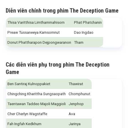
Diễn viên chính trong phim The Deception Game
Thisa Varitthisa Limthammahisorn
Phat Phatchanin
Preaw Tussaneeya Karnsomnut
Dao Ingdao
Donut Phattharapon Dejpongwaranon
Tham
Các diễn viên phụ trong phim The Deception
Game
Ben Santiraj Kulnoppakiet
Thawirat
Chingching Kharittha Sungsaopath
Chomphunut
Taentawan Taddeo Majoli Maggioli
Jenphop
Cher Cherlyn Wagstaffe
Ava
Fah Ingfah Kedkhum
Jarinya