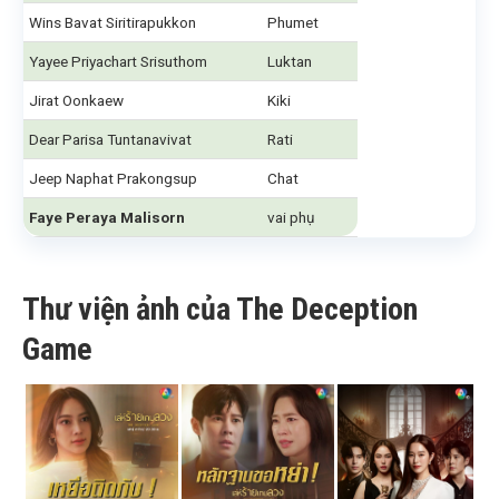
Wins Bavat Siritirapukkon
Phumet
Yayee Priyachart Srisuthom
Luktan
Jirat Oonkaew
Kiki
Dear Parisa Tuntanavivat
Rati
Jeep Naphat Prakongsup
Chat
Faye Peraya Malisorn
vai phụ
Thư viện ảnh của The Deception
Game