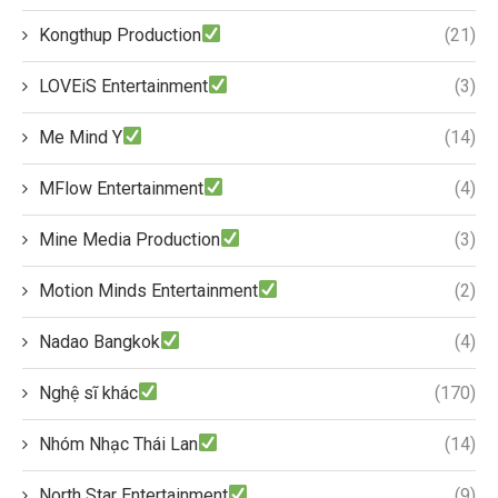
Kongthup Production
(21)
LOVEiS Entertainment
(3)
Me Mind Y
(14)
MFlow Entertainment
(4)
Mine Media Production
(3)
Motion Minds Entertainment
(2)
Nadao Bangkok
(4)
Nghệ sĩ khác
(170)
Nhóm Nhạc Thái Lan
(14)
North Star Entertainment
(9)