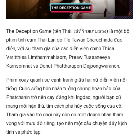
The Deception Game (tên Thái: เล่ห์ร้ายเกมลวง) là một bộ
phim tình cảm Thái Lan do Tle Tawan Charuchinda đạo
diễn, với sự tham gia của các diễn viên chính Thisa
Varitthisa Limthammahisorn, Preaw Tussaneeya
Karnsomnut và Donut Phattharapon Dejpongwaranon.
Phim xoay quanh sự cạnh tranh giữa hai nữ diễn viên nổi
tiếng. Cuộc sống hôn nhân tưởng chừng hoàn hảo của
Phatchanin trở nên cay đắng khi Ingdao, người bạn cũ
mang mối hận thù, tìm cách phá hủy cuộc sống của cô.
Tham gia vào trò chơi này còn có một doanh nhân tham
vọng với mưu đồ riêng, tạo nên một câu chuyện đầy kịch
tính và phức tạp.