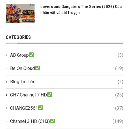
Lovers and Gangsters The Series (2026) Các
nhân vật và cốt truyện
CATEGORIES
AB Group
(3)
Be On Cloud
(19)
Blog Tin Tức
(1)
CH7 Channel 7 HD
(25)
CHANGE2561
(37)
Channel 3 HD (CH3)
(149)