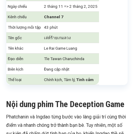
Ngày chiếu
2 tháng 11 => 2 tháng 2, 2025
Kênh chiếu
Channel 7
Thời lượng mỗi tập
43 phút
Tên gốc
เล่ห์ร้ายเกมลวง
Tên khác
Le Rai Game Luang
Đạo diễn
Tle Tawan Charuchinda
Biên kịch
Đang cập nhật
Thể loại
Chính kịch, Tâm lý,
Tình cảm
Nội dung phim The Deception Game
Phatchanin và Ingdao từng bước vào làng giải trí cùng thời
điểm và nhanh chóng trở thành bạn bè. Tuy nhiên, một số
sự kiện đã chấm dứt tình bạn của họ, khiến Ingdao thề sẽ