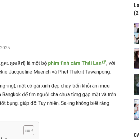
Lo
(2
/2025
ุฎสะดุดเลิฟ) là một bộ
phim tình cảm Thái Lan
, với
ackie Jacqueline Muench và Phet Thakrit Tawanpong.
Ung-ing), một cô gái xinh đẹp chạy trốn khỏi âm mưu
n Bangkok để tìm người cha chưa từng gặp mặt và trên
ốt bụng, giúp đỡ. Tuy nhiên, Sa-ing không biết rằng
C