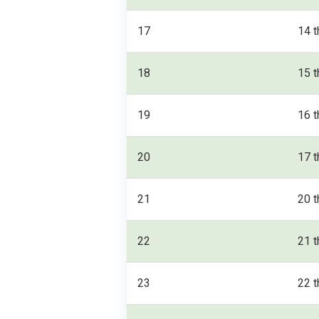
17
14 t
18
15 t
19
16 t
20
17 t
21
20 t
22
21 t
23
22 t