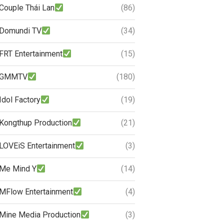
Couple Thái Lan
(86)
Domundi TV
(34)
FRT Entertainment
(15)
GMMTV
(180)
Idol Factory
(19)
Kongthup Production
(21)
LOVEiS Entertainment
(3)
Me Mind Y
(14)
MFlow Entertainment
(4)
Mine Media Production
(3)