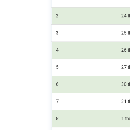
2
24 t
3
25 t
4
26 t
5
27 t
6
30 t
7
31 t
8
1 th