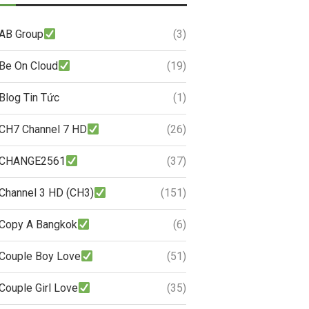
AB Group
(3)
Be On Cloud
(19)
Blog Tin Tức
(1)
CH7 Channel 7 HD
(26)
CHANGE2561
(37)
Channel 3 HD (CH3)
(151)
Copy A Bangkok
(6)
Couple Boy Love
(51)
Couple Girl Love
(35)