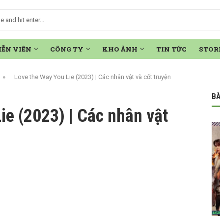
IỄN VIÊN
CÔNG TY
KHO ẢNH
TIN TỨC
STOR
»
Love the Way You Lie (2023) | Các nhân vật và cốt truyện
BÀ
ie (2023) | Các nhân vật