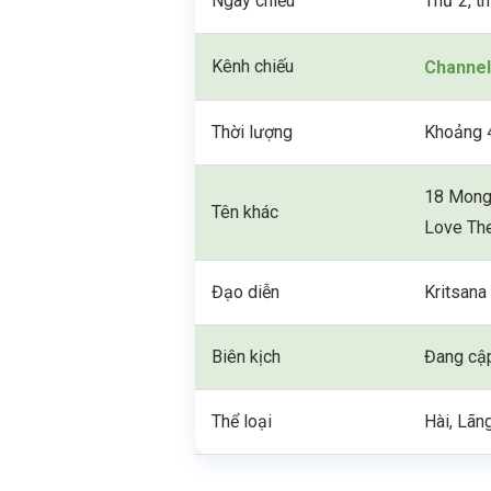
Ngày chiếu
Thứ 2, th
Kênh chiếu
Channel
Thời lượng
Khoảng 4
18 Mong
Tên khác
Love Th
Đạo diễn
Kritsan
Biên kịch
Đang cậ
Thể loại
Hài, Lãn