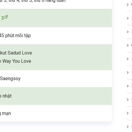
ứ 3, thứ 4, thứ 5, thứ 6 hàng tuần
 3
5 phút mỗi tập
kut Sadud Love
e Way You Love
a Saengsoy
p nhật
g mạn