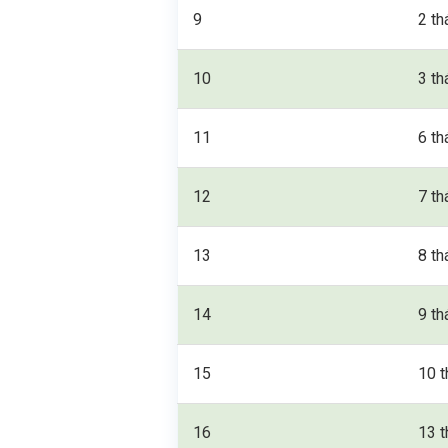
9
2 th
10
3 th
11
6 th
12
7 th
13
8 th
14
9 th
15
10 t
16
13 t