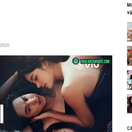
Mr
vậ
/2025
C