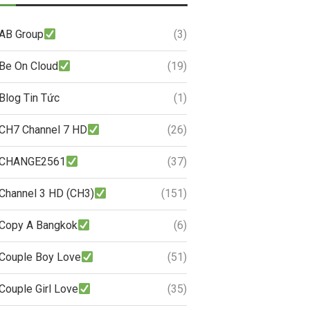
AB Group
(3)
Be On Cloud
(19)
Blog Tin Tức
(1)
CH7 Channel 7 HD
(26)
CHANGE2561
(37)
Channel 3 HD (CH3)
(151)
Copy A Bangkok
(6)
Couple Boy Love
(51)
Couple Girl Love
(35)