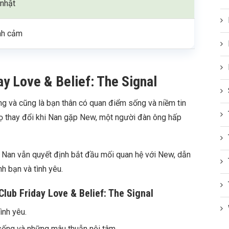
nhật
ình cảm
ay Love & Belief: The Signal
ng và cũng là bạn thân có quan điểm sống và niềm tin
họ thay đổi khi Nan gặp New, một người đàn ông hấp
Nan vẫn quyết định bắt đầu mối quan hệ với New, dẫn
h bạn và tình yêu.
lub Friday Love & Belief: The Signal
ình yêu.
 sống và những mâu thuẫn nội tâm.