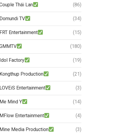
Couple Thái Lan
(86)
Domundi TV
(34)
FRT Entertainment
(15)
GMMTV
(180)
Idol Factory
(19)
Kongthup Production
(21)
LOVEiS Entertainment
(3)
Me Mind Y
(14)
MFlow Entertainment
(4)
Mine Media Production
(3)