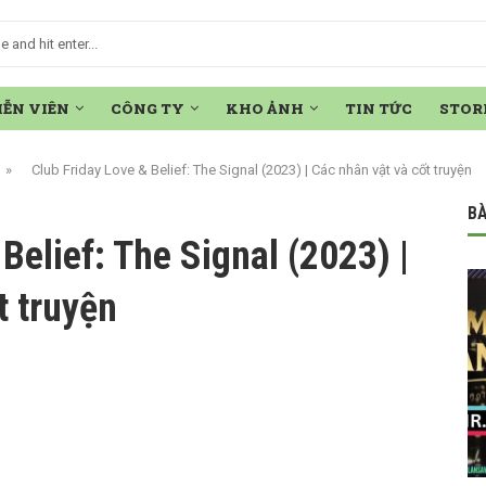
IỄN VIÊN
CÔNG TY
KHO ẢNH
TIN TỨC
STOR
»
Club Friday Love & Belief: The Signal (2023) | Các nhân vật và cốt truyện
BÀ
Belief: The Signal (2023) |
t truyện