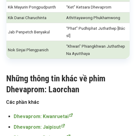
Kik Mayurin Pongpudpunth
“Ket” Ketsara Dhevaprom
Kik Danai Charuchinta
Athittayawong Phukhamwong
“Phat” Pudhiphat Juthathep [Bác
Jab Penpetch Benyakul
sĩ]
“Khwan” Phiangkhwan Juthathep
Nok Sinjai Plengpanich
Na Ayutthaya
Những thông tin khác về phim
Dhevaprom: Laorchan
Các phần khác
Dhevaprom: Kwanruetai
Dhevaprom: Jaipisut