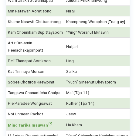
Wam Jirakit Suwannapap
Anucha Phukhamwong
Min Ratawan Aomtisong
Nu Si
Khame Narawit Chitbanchong
Khampheng Woraphon [Trung úy]
Karn Chonnikarn Supittayaporn
“Ying” Woranut Eknawin
Artz Orn-arnin
Nutjari
Peerachakajornpatt
Peii Thanapat Sornkoon
Ling
Kat Trinnaya Morson
Salika
Sobee Chotiros Kaewpinit
“Nuch” Sineenut Dhevaprom
Tangkwa Chananticha Chaipa
Mai (Tập 11)
Ple Paradee Wongsawat
Ruffier (Tập 14)
Noi Unruean Rachot
Jaew
Ua Kham
Mind Tarika Insuwan
M Apinan Prasertwattanakul
“Korn” Chinnakorn Vanichmunkong