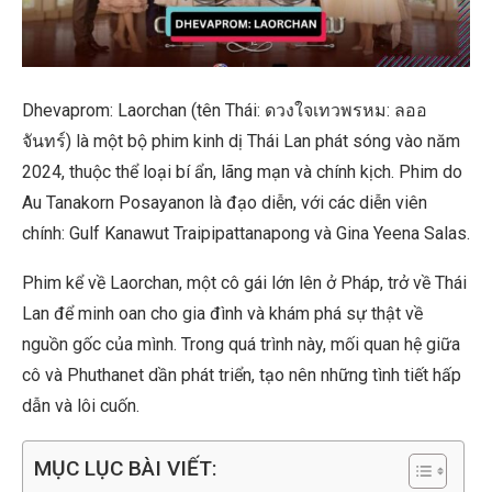
Dhevaprom: Laorchan (tên Thái: ดวงใจเทวพรหม: ลออ
จันทร์) là một bộ phim kinh dị Thái Lan phát sóng vào năm
2024, thuộc thể loại bí ẩn, lãng mạn và chính kịch. Phim do
Au Tanakorn Posayanon là đạo diễn, với các diễn viên
chính: Gulf Kanawut Traipipattanapong và Gina Yeena Salas.
Phim kể về Laorchan, một cô gái lớn lên ở Pháp, trở về Thái
Lan để minh oan cho gia đình và khám phá sự thật về
nguồn gốc của mình. Trong quá trình này, mối quan hệ giữa
cô và Phuthanet dần phát triển, tạo nên những tình tiết hấp
dẫn và lôi cuốn.
MỤC LỤC BÀI VIẾT: