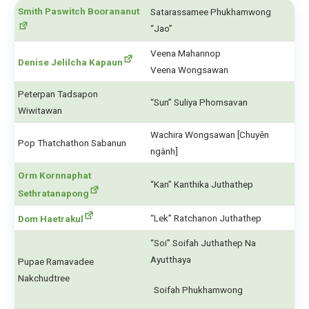
Smith Paswitch Boorananut
Satarassamee Phukhamwong
“Jao”
Veena Mahannop
Denise Jelilcha Kapaun
Veena Wongsawan
Peterpan Tadsapon
“Sun” Suliya Phomsavan
Wiwitawan
Wachira Wongsawan [Chuyên
Pop Thatchathon Sabanun
ngành]
Orm Kornnaphat
“Kan” Kanthika Juthathep
Sethratanapong
“Lek” Ratchanon Juthathep
Dom Haetrakul
“Soi” Soifah Juthathep Na
Ayutthaya
Pupae Ramavadee
Nakchudtree
Soifah Phukhamwong