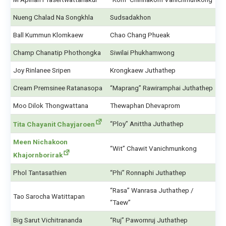
Nueng Chalad Na Songkhla
Sudsadakhon
Ball Kummun Klomkaew
Chao Chang Phueak
Champ Chanatip Phothongka
Siwilai Phukhamwong
Joy Rinlanee Sripen
Krongkaew Juthathep
Cream Premsinee Ratanasopa
“Maprang” Rawiramphai Juthathep
Moo Dilok Thongwattana
Thewaphan Dhevaprom
“Ploy” Anittha Juthathep
Tita Chayanit Chayjaroen
Meen Nichakoon
“Wit” Chawit Vanichmunkong
Khajornborirak
Phol Tantasathien
“Phi” Ronnaphi Juthathep
“Rasa” Wanrasa Juthathep /
Tao Sarocha Watittapan
“Taew”
Big Sarut Vichitrananda
“Ruj” Pawornruj Juthathep