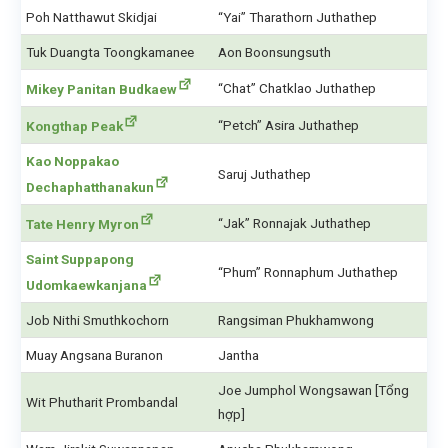
Poh Natthawut Skidjai
“Yai” Tharathorn Juthathep
Tuk Duangta Toongkamanee
Aon Boonsungsuth
“Chat” Chatklao Juthathep
Mikey Panitan Budkaew
“Petch” Asira Juthathep
Kongthap Peak
Kao Noppakao
Saruj Juthathep
Dechaphatthanakun
“Jak” Ronnajak Juthathep
Tate Henry Myron
Saint Suppapong
“Phum” Ronnaphum Juthathep
Udomkaewkanjana
Job Nithi Smuthkochorn
Rangsiman Phukhamwong
Muay Angsana Buranon
Jantha
Joe Jumphol Wongsawan [Tổng
Wit Phutharit Prombandal
hợp]