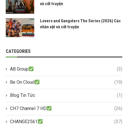
và cốt truyện
Lovers and Gangsters The Series (2026) Các
nhân vật và cốt truyện
CATEGORIES
AB Group
(3)
Be On Cloud
(19)
Blog Tin Tức
(1)
CH7 Channel 7 HD
(26)
CHANGE2561
(37)