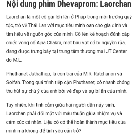
Nội dung phim Dhevaprom: Laorchan
Laorchan là một cô gái lớn lên ở Pháp trong môi trường quý
tộc, trở về Thái Lan với mục tiêu minh oan cho gia đình và
tìm hiểu về nguồn gốc của mình. Cô lên kế hoạch đánh cắp
chiếc vòng cổ Ajna Chakra, một báu vật cổ bị nguyền rủa,
đang được trưng bày tại trung tâm thương mại JT Center
do M.L.
Phuthanet Juthathep, là con trai của M.R. Ratchanon và
Soifah. Trong quá trình tiếp cận Phuthanet, cô nhanh chóng
thu hút sự chú ý của anh bởi vẻ đẹp và sự bí ẩn của mình.
Tuy nhiên, khi tình cảm giữa hai người dần nảy sinh,
Laorchan phải đối mặt với mâu thuẫn giữa nhiệm vụ và
cảm xúc cá nhân. Liệu cô có thể hoàn thành mục tiêu của
mình mà không để tình yêu cản trở?