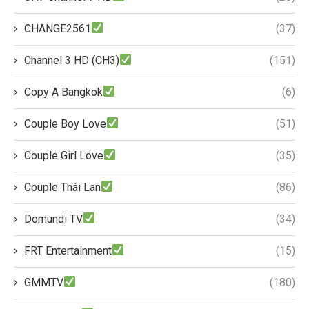
CHANGE2561
(37)
Channel 3 HD (CH3)
(151)
Copy A Bangkok
(6)
Couple Boy Love
(51)
Couple Girl Love
(35)
Couple Thái Lan
(86)
Domundi TV
(34)
FRT Entertainment
(15)
GMMTV
(180)