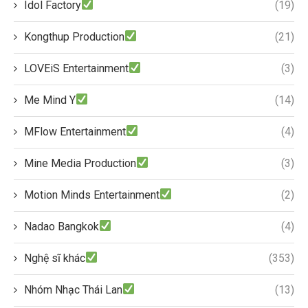
Idol Factory
(19)
Kongthup Production
(21)
LOVEiS Entertainment
(3)
Me Mind Y
(14)
MFlow Entertainment
(4)
Mine Media Production
(3)
Motion Minds Entertainment
(2)
Nadao Bangkok
(4)
Nghệ sĩ khác
(353)
Nhóm Nhạc Thái Lan
(13)