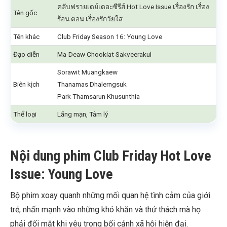
คลับฟรายเดย์เดอะซีรีส์ Hot Love Issue เรื่องรัก เรื่อง
Tên gốc
ร้อน ตอน เรื่องรักวัยใส
Tên khác
Club Friday Season 16: Young Love
Đạo diễn
Ma-Deaw Chookiat Sakveerakul
Sorawit Muangkaew
Biên kịch
Thanamas Dhalerngsuk
Park Thamsarun Khusunthia
Thể loại
Lãng mạn, Tâm lý
Nội dung phim Club Friday Hot Love
Issue: Young Love
Bộ phim xoay quanh những mối quan hệ tình cảm của giới
trẻ, nhấn mạnh vào những khó khăn và thử thách mà họ
phải đối mặt khi yêu trong bối cảnh xã hội hiện đại.