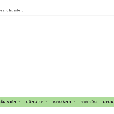
IỄN VIÊN
CÔNG TY
KHO ẢNH
TIN TỨC
STOR