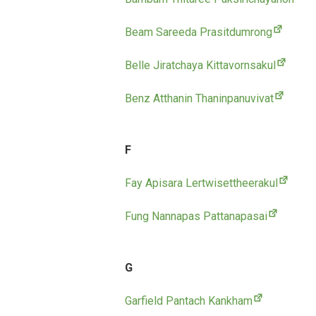
Beam Sareeda Prasitdumrong
Belle Jiratchaya Kittavornsakul
Benz Atthanin Thaninpanuvivat
F
Fay Apisara Lertwisettheerakul
Fung Nannapas Pattanapasai
G
Garfield Pantach Kankham