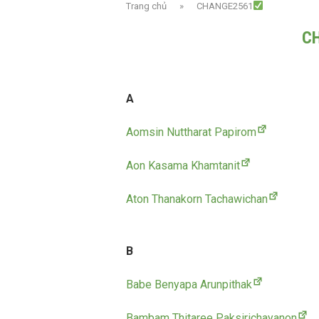
Trang chủ
»
CHANGE2561
C
A
Aomsin Nuttharat Papirom
Aon Kasama Khamtanit
Aton Thanakorn Tachawichan
B
Babe Benyapa Arunpithak
Bambam Thitaree Paksirichayanon