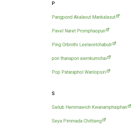
P
Pangpond Akalavut Mankalasut
Pavel Naret Promphaopun
Ping Orbnithi Leelavetchabutr
pon thanapon aiemkumchai
Pop Pataraphol Wanlopsiri
S
Sailub Hemmawich Kwanamphaiphan
Seya Pimmada Chittieng