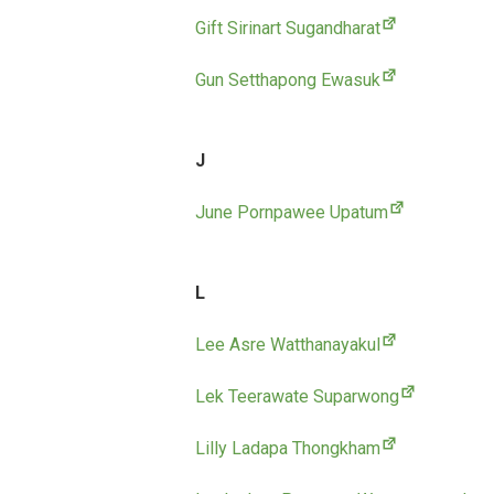
Gift Sirinart Sugandharat
Gun Setthapong Ewasuk
J
June Pornpawee Upatum
L
Lee Asre Watthanayakul
Lek Teerawate Suparwong
Lilly Ladapa Thongkham