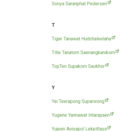
Sonya Saranphat Pedersen
T
Tiger Tanawat Hudchaleelaha
Title Tanatorn Saenangkanikorn
TopTen Supakorn Saokhor
Y
Yai Teerapong Suparwong
Yugene Yannawat Intarapaen
Yujeen Aeiyapol Lekpittaya