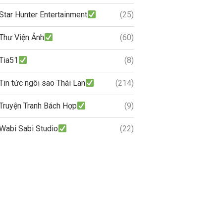
Star Hunter Entertainment
(25)
Thư Viện Ảnh
(60)
Tia51
(8)
Tin tức ngôi sao Thái Lan
(214)
Truyện Tranh Bách Hợp
(9)
Wabi Sabi Studio
(22)