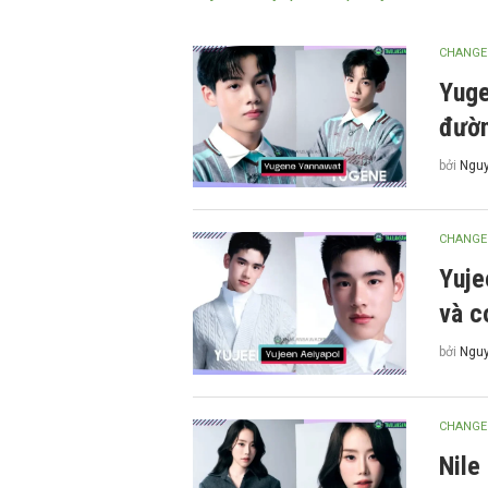
CHANGE
Yuge
đườn
bởi
Nguy
CHANGE
Yuje
và c
bởi
Nguy
CHANGE
Nile