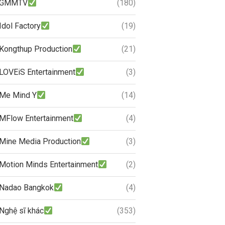
GMMTV
(180)
Idol Factory
(19)
Kongthup Production
(21)
LOVEiS Entertainment
(3)
Me Mind Y
(14)
MFlow Entertainment
(4)
Mine Media Production
(3)
Motion Minds Entertainment
(2)
Nadao Bangkok
(4)
Nghệ sĩ khác
(353)