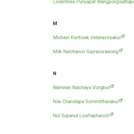
Lookmhee Punyapat Wangpongsathap
M
Michael Kiettisak Vatanavitsakul
Milk Natchanon Supravorawong
N
Namwan Natchaya Vongbut
Nile Chanidapa Sommitthanakul
Nut Supanut Lourhaphanich