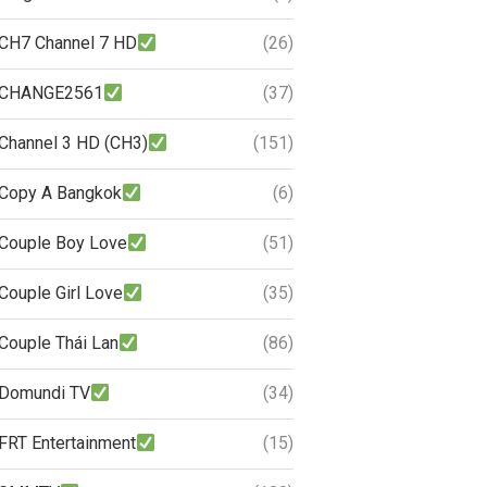
CH7 Channel 7 HD
(26)
CHANGE2561
(37)
Channel 3 HD (CH3)
(151)
Copy A Bangkok
(6)
Couple Boy Love
(51)
Couple Girl Love
(35)
Couple Thái Lan
(86)
Domundi TV
(34)
FRT Entertainment
(15)