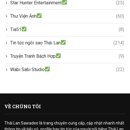
Star Hunter Entertainment
(25)
Thư Viện Ảnh
(60)
Tia51
(8)
Tin tức ngôi sao Thái Lan
(214)
Truyện Tranh Bách Hợp
(9)
Wabi Sabi Studio
(22)
VỀ CHÚNG TÔI
Thái Lan Sawadee là trang chuyên cung cấp, cập nhật nhanh nhất
thông tin về tiểu sử, profile hay tin tức của người nổi tiếng Thái Lan