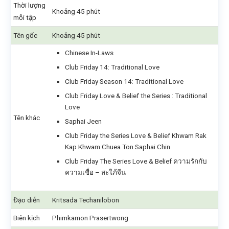
Thời lượng
Khoảng 45 phút
mỗi tập
Tên gốc
Khoảng 45 phút
Chinese In-Laws
Club Friday 14: Traditional Love
Club Friday Season 14: Traditional Love
Club Friday Love & Belief the Series : Traditional
Love
Tên khác
Saphai Jeen
Club Friday the Series Love & Belief Khwam Rak
Kap Khwam Chuea Ton Saphai Chin
Club Friday The Series Love & Belief ความรักกับ
ความเชื่อ – สะใภ้จีน
Đạo diễn
Kritsada Techanilobon
Biên kịch
Phimkamon Prasertwong