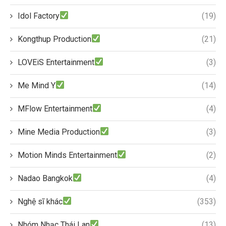
Idol Factory
(19)
Kongthup Production
(21)
LOVEiS Entertainment
(3)
Me Mind Y
(14)
MFlow Entertainment
(4)
Mine Media Production
(3)
Motion Minds Entertainment
(2)
Nadao Bangkok
(4)
Nghệ sĩ khác
(353)
Nhóm Nhạc Thái Lan
(13)