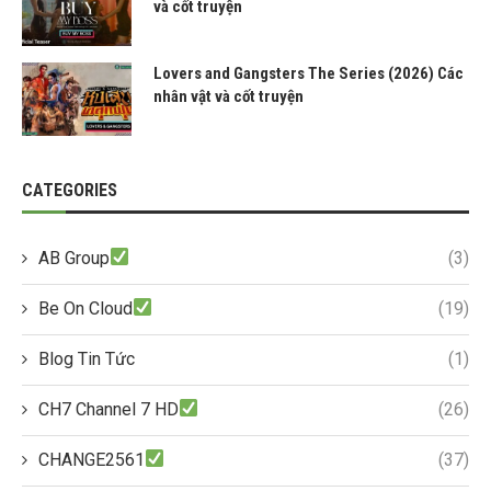
và cốt truyện
Lovers and Gangsters The Series (2026) Các
nhân vật và cốt truyện
CATEGORIES
AB Group
(3)
Be On Cloud
(19)
Blog Tin Tức
(1)
CH7 Channel 7 HD
(26)
CHANGE2561
(37)