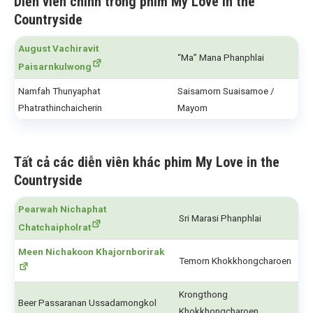
Diễn viên chính trong phim My Love in the
Countryside
August Vachiravit
“Ma” Mana Phanphlai
Paisarnkulwong
Namfah Thunyaphat
Saisamorn Suaisamoe /
Phatrathinchaicherin
Mayom
Tất cả các diễn viên khác phim My Love in the
Countryside
Pearwah Nichaphat
Sri Marasi Phanphlai
Chatchaipholrat
Meen Nichakoon Khajornborirak
Temorn Khokkhongcharoen
Krongthong
Beer Passaranan Ussadamongkol
Khokkhongcharoen