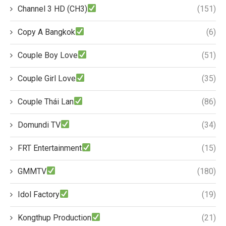
Channel 3 HD (CH3)
(151)
Copy A Bangkok
(6)
Couple Boy Love
(51)
Couple Girl Love
(35)
Couple Thái Lan
(86)
Domundi TV
(34)
FRT Entertainment
(15)
GMMTV
(180)
Idol Factory
(19)
Kongthup Production
(21)