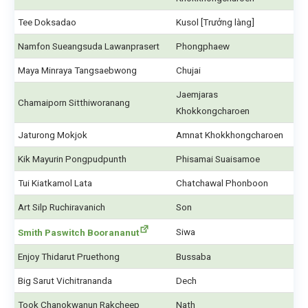
Tee Doksadao
Kusol [Trưởng làng]
Namfon Sueangsuda Lawanprasert
Phongphaew
Maya Minraya Tangsaebwong
Chujai
Jaemjaras
Chamaiporn Sitthiworanang
Khokkongcharoen
Jaturong Mokjok
Amnat Khokkhongcharoen
Kik Mayurin Pongpudpunth
Phisamai Suaisamoe
Tui Kiatkamol Lata
Chatchawal Phonboon
Art Silp Ruchiravanich
Son
Siwa
Smith Paswitch Boorananut
Enjoy Thidarut Pruethong
Bussaba
Big Sarut Vichitrananda
Dech
Took Chanokwanun Rakcheep
Nath