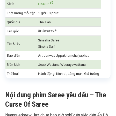
Kênh
One 31
Thời lượng mỗi tập
1 giờ 30 phút
Quốc gia
Thái Lan
Tên gốc
สิเน่หาส่าหรี
Sinaeha Saree
Tên khác
Sineha Sari
Đạo diễn
Art Jariwat Uppakharnchaiyaphat
Biên kịch
Jeab Wattana Weerayawattana
Thể loại
Hành động, Kinh dị, Lãng mạn, Giả tưởng
Nội dung phim Saree yêu dấu – The
Curse Of Saree
Nuannuerkaew Jaz chưa bao giờ nghĩ đến việc đến Ấn Độ,