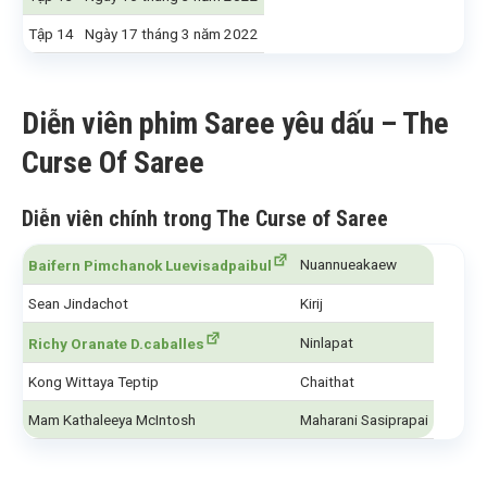
Tập 14
Ngày 17 tháng 3 năm 2022
Diễn viên phim Saree yêu dấu – The
Curse Of Saree
Diễn viên chính trong The Curse of Saree
Nuannueakaew
Baifern Pimchanok Luevisadpaibul
Sean Jindachot
Kirij
Ninlapat
Richy Oranate D.caballes
Kong Wittaya Teptip
Chaithat
Mam Kathaleeya McIntosh
Maharani Sasiprapai