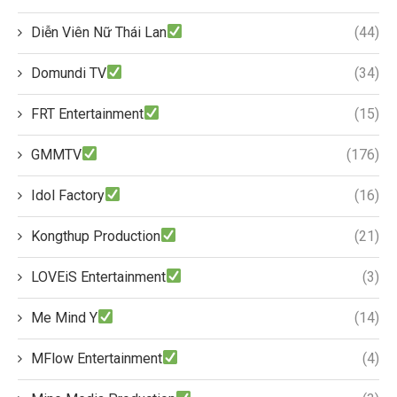
Diễn Viên Nữ Thái Lan
(44)
Domundi TV
(34)
FRT Entertainment
(15)
GMMTV
(176)
Idol Factory
(16)
Kongthup Production
(21)
LOVEiS Entertainment
(3)
Me Mind Y
(14)
MFlow Entertainment
(4)