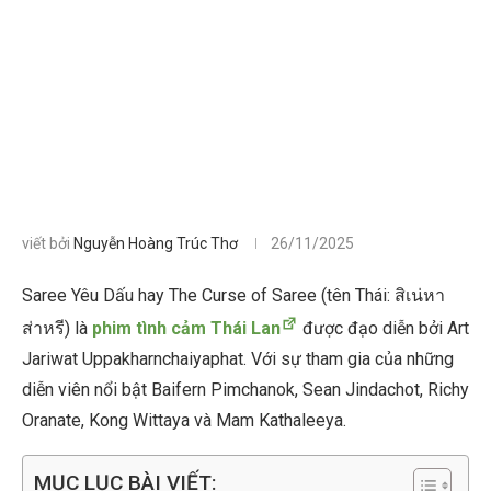
viết bởi
Nguyễn Hoàng Trúc Thơ
26/11/2025
Saree Yêu Dấu hay The Curse of Saree (tên Thái: สิเน่หา
ส่าหรี) là
phim tình cảm Thái Lan
được đạo diễn bởi Art
Jariwat Uppakharnchaiyaphat. Với sự tham gia của những
diễn viên nổi bật Baifern Pimchanok, Sean Jindachot, Richy
Oranate, Kong Wittaya và Mam Kathaleeya.
MỤC LỤC BÀI VIẾT: