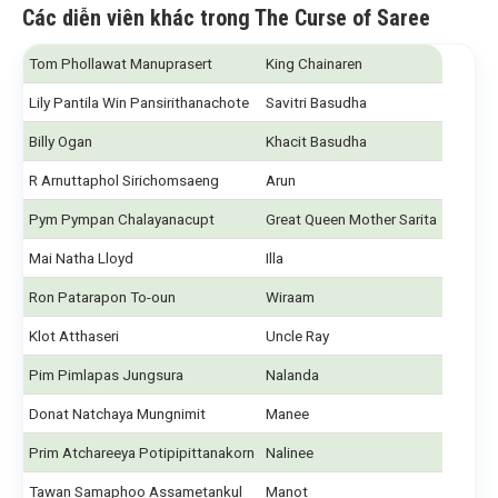
Các diễn viên khác trong The Curse of Saree
Tom Phollawat Manuprasert
King Chainaren
Lily Pantila Win Pansirithanachote
Savitri Basudha
Billy Ogan
Khacit Basudha
R Arnuttaphol Sirichomsaeng
Arun
Pym Pympan Chalayanacupt
Great Queen Mother Sarita
Mai Natha Lloyd
Illa
Ron Patarapon To-oun
Wiraam
Klot Atthaseri
Uncle Ray
Pim Pimlapas Jungsura
Nalanda
Donat Natchaya Mungnimit
Manee
Prim Atchareeya Potipipittanakorn
Nalinee
Tawan Samaphoo Assametankul
Manot