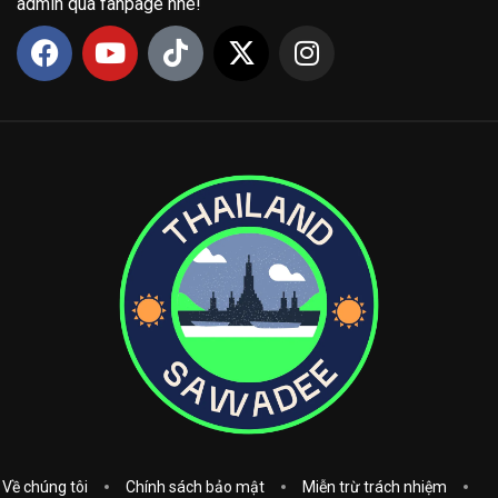
admin qua fanpage nhé!
Về chúng tôi
Chính sách bảo mật
Miễn trừ trách nhiệm