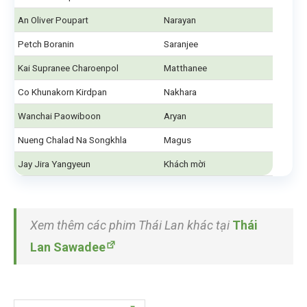
An Oliver Poupart
Narayan
Petch Boranin
Saranjee
Kai Supranee Charoenpol
Matthanee
Co Khunakorn Kirdpan
Nakhara
Wanchai Paowiboon
Aryan
Nueng Chalad Na Songkhla
Magus
Jay Jira Yangyeun
Khách mời
Xem thêm các phim Thái Lan khác tại
Thái
Lan Sawadee