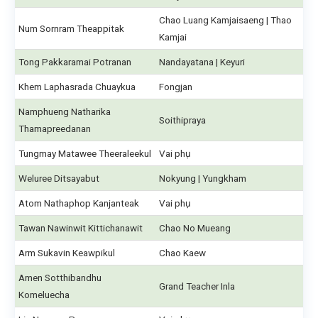
Chao Luang Kamjaisaeng | Thao
Num Sornram Theappitak
Kamjai
Tong Pakkaramai Potranan
Nandayatana | Keyuri
Khem Laphasrada Chuaykua
Fongjan
Namphueng Natharika
Soithipraya
Thamapreedanan
Tungmay Matawee Theeraleekul
Vai phụ
Weluree Ditsayabut
Nokyung | Yungkham
Atom Nathaphop Kanjanteak
Vai phụ
Tawan Nawinwit Kittichanawit
Chao No Mueang
Arm Sukavin Keawpikul
Chao Kaew
Amen Sotthibandhu
Grand Teacher Inla
Komeluecha