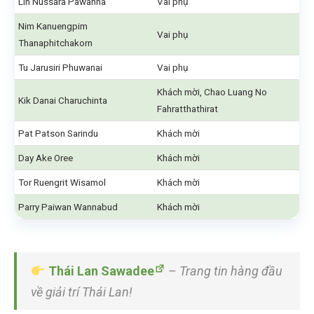
Lin Nussara Pawanna
Vai phụ
Nim Kanuengpim
Vai phụ
Thanaphitchakorn
Tu Jarusiri Phuwanai
Vai phụ
Khách mời, Chao Luang No
Kik Danai Charuchinta
Fahratthathirat
Pat Patson Sarindu
Khách mời
Day Ake Oree
Khách mời
Tor Ruengrit Wisamol
Khách mời
Parry Paiwan Wannabud
Khách mời
Thái Lan Sawadee
– Trang tin hàng đầu
về giải trí Thái Lan!