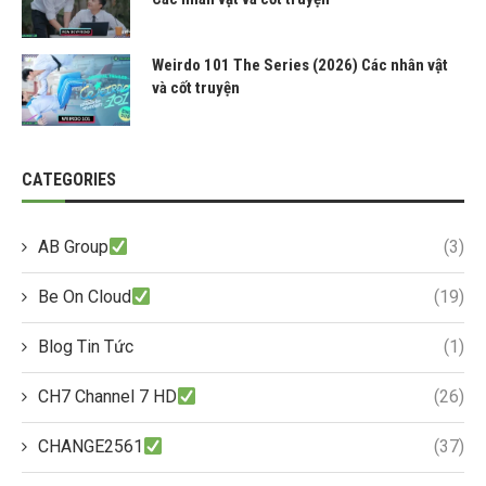
Weirdo 101 The Series (2026) Các nhân vật
và cốt truyện
CATEGORIES
AB Group
(3)
Be On Cloud
(19)
Blog Tin Tức
(1)
CH7 Channel 7 HD
(26)
CHANGE2561
(37)