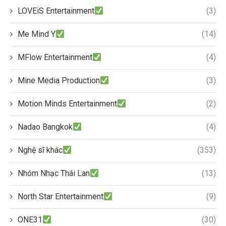
LOVEiS Entertainment
(3)
Me Mind Y
(14)
MFlow Entertainment
(4)
Mine Media Production
(3)
Motion Minds Entertainment
(2)
Nadao Bangkok
(4)
Nghệ sĩ khác
(353)
Nhóm Nhạc Thái Lan
(13)
North Star Entertainment
(9)
ONE31
(30)