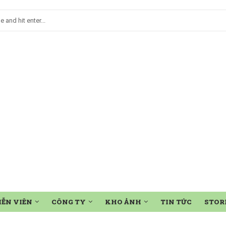
IỄN VIÊN
CÔNG TY
KHO ẢNH
TIN TỨC
STOR