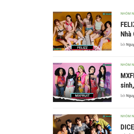
NHÓM N
FELI
Nhà
bởi
Nguy
NHÓM N
MXFR
sinh
bởi
Nguy
NHÓM N
DICE