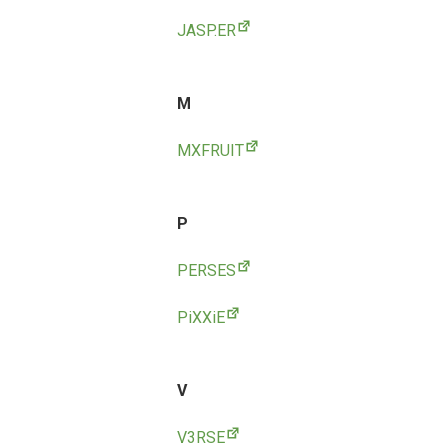
JASP.ER
M
MXFRUIT
P
PERSES
PiXXiE
V
V3RSE