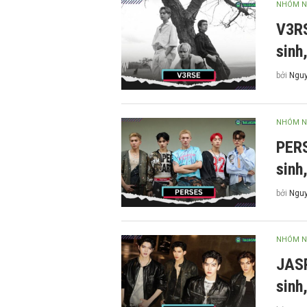
NHÓM N
V3RS
sinh
bởi
Nguy
NHÓM N
PERS
sinh
bởi
Nguy
NHÓM N
JASP
sinh