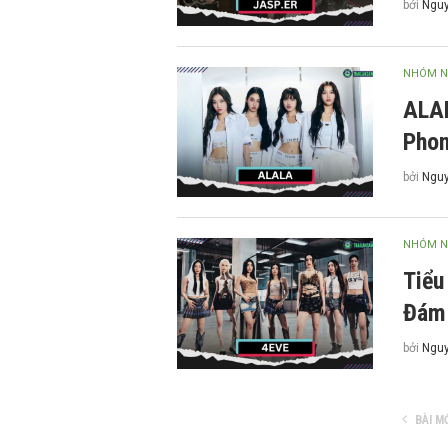
bởi
Nguy
NHÓM N
ALAL
Phon
bởi
Nguy
NHÓM N
Tiểu
Đám
bởi
Nguy
BÀI M