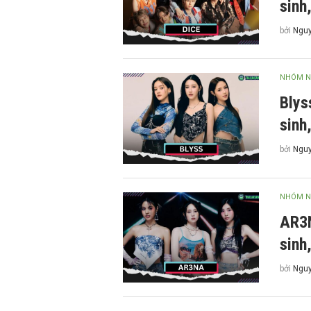
sinh
bởi
Nguy
NHÓM N
Blys
sinh
bởi
Nguy
NHÓM N
AR3N
sinh
bởi
Nguy