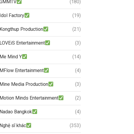
GMMTV
(180)
Idol Factory
(19)
Kongthup Production
(21)
LOVEiS Entertainment
(3)
Me Mind Y
(14)
MFlow Entertainment
(4)
Mine Media Production
(3)
Motion Minds Entertainment
(2)
Nadao Bangkok
(4)
Nghệ sĩ khác
(353)