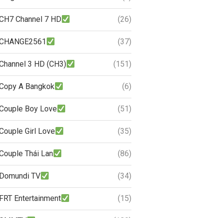
CH7 Channel 7 HD
(26)
CHANGE2561
(37)
Channel 3 HD (CH3)
(151)
Copy A Bangkok
(6)
Couple Boy Love
(51)
Couple Girl Love
(35)
Couple Thái Lan
(86)
Domundi TV
(34)
FRT Entertainment
(15)