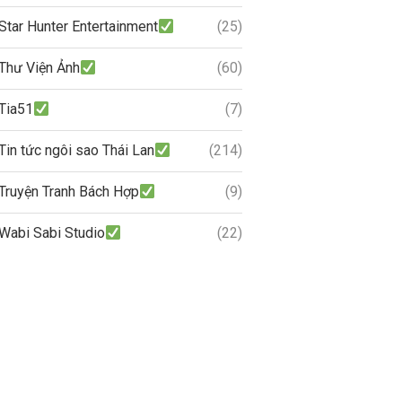
Star Hunter Entertainment
(25)
Thư Viện Ảnh
(60)
Tia51
(7)
Tin tức ngôi sao Thái Lan
(214)
Truyện Tranh Bách Hợp
(9)
Wabi Sabi Studio
(22)