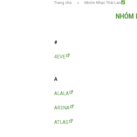
Trang chủ
»
Nhóm Nhạc Thái Lan
NHÓM 
#
4EVE
A
ALALA
AR3NA
ATLAS