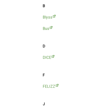
B
Blyss
Bus
D
DICE
F
FELIZZ
J