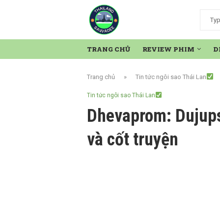
TRANG CHỦ
REVIEW PHIM
D
Trang chủ
»
Tin tức ngôi sao Thái Lan
Tin tức ngôi sao Thái Lan
Dhevaprom: Dujups
và cốt truyện