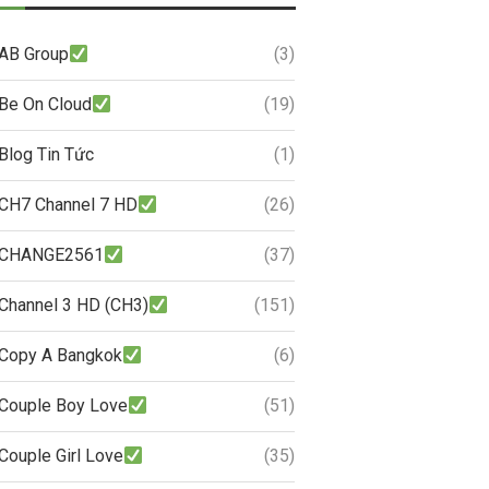
AB Group
(3)
Be On Cloud
(19)
Blog Tin Tức
(1)
CH7 Channel 7 HD
(26)
CHANGE2561
(37)
Channel 3 HD (CH3)
(151)
Copy A Bangkok
(6)
Couple Boy Love
(51)
Couple Girl Love
(35)