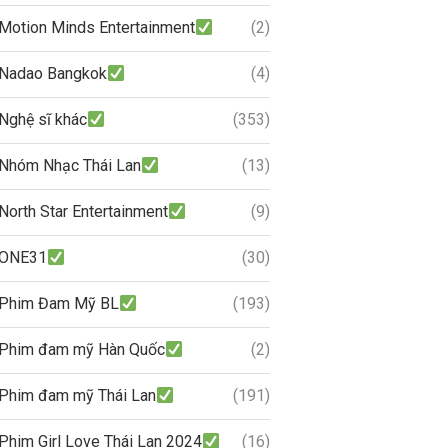
Motion Minds Entertainment
(2)
Nadao Bangkok
(4)
Nghệ sĩ khác
(353)
Nhóm Nhạc Thái Lan
(13)
North Star Entertainment
(9)
ONE31
(30)
Phim Đam Mỹ BL
(193)
Phim đam mỹ Hàn Quốc
(2)
Phim đam mỹ Thái Lan
(191)
Phim Girl Love Thái Lan 2024
(16)