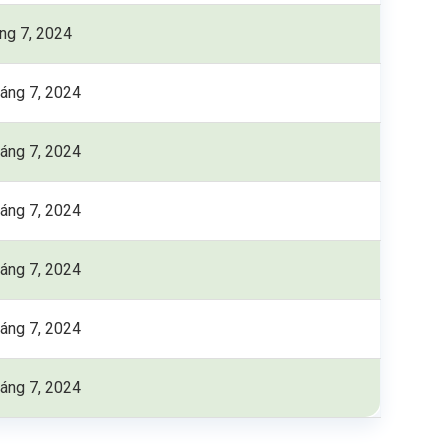
ng 7, 2024
áng 7, 2024
áng 7, 2024
áng 7, 2024
áng 7, 2024
áng 7, 2024
áng 7, 2024