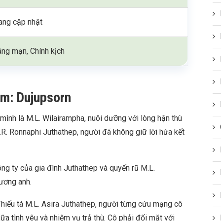
ang cập nhật
ãng mạn, Chính kịch
m: Dujupsorn
mình là M.L. Wilairampha, nuôi dưỡng với lòng hận thù
M.R. Ronnaphi Juthathep, người đã không giữ lời hứa kết
công ty của gia đình Juthathep và quyến rũ M.L.
ương anh.
 Thiếu tá M.L. Asira Juthathep, người từng cứu mạng cô
a tình yêu và nhiệm vụ trả thù. Cô phải đối mặt với