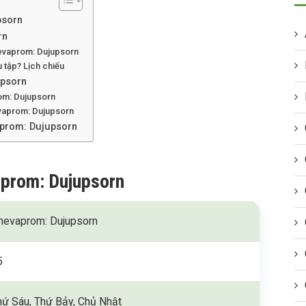
psorn
rn
evaprom: Dujupsorn
 tập? Lịch chiếu
upsorn
rom: Dujupsorn
evaprom: Dujupsorn
aprom: Dujupsorn
aprom: Dujupsorn
hevaprom: Dujupsorn
5
hứ Sáu, Thứ Bảy, Chủ Nhật