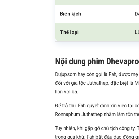
Biên kịch
Đ
Thể loại
L
Nội dung phim Dhevapro
Dujupsorn hay còn gọi là Fah, được mẹ 
đối với gia tộc Juthathep, đặc biệt là 
hôn với bà.
Để trả thù, Fah quyết định xin việc tại 
Ronnaphum Juthathep nhằm làm tổn th
Tuy nhiên, khi gặp gỡ chủ tịch công ty,
trong quá khứ, Fah bắt đầu dao động giữ