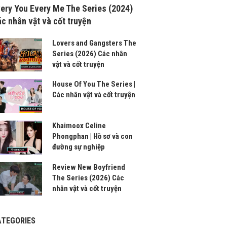
ery You Every Me The Series (2024)
c nhân vật và cốt truyện
Lovers and Gangsters The
Series (2026) Các nhân
vật và cốt truyện
House Of You The Series |
Các nhân vật và cốt truyện
Khaimoox Celine
Phongphan | Hồ sơ và con
đường sự nghiệp
Review New Boyfriend
The Series (2026) Các
nhân vật và cốt truyện
ATEGORIES