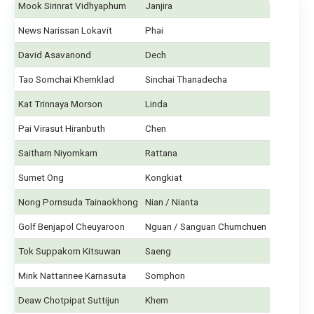
Mook Sirinrat Vidhyaphum
Janjira
News Narissan Lokavit
Phai
David Asavanond
Dech
Tao Somchai Khemklad
Sinchai Thanadecha
Kat Trinnaya Morson
Linda
Pai Virasut Hiranbuth
Chen
Saitharn Niyomkarn
Rattana
Sumet Ong
Kongkiat
Nong Pornsuda Tainaokhong
Nian / Nianta
Golf Benjapol Cheuyaroon
Nguan / Sanguan Chumchuen
Tok Suppakorn Kitsuwan
Saeng
Mink Nattarinee Karnasuta
Somphon
Deaw Chotpipat Suttijun
Khem