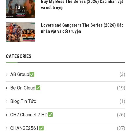
Buy My Boss The Series (2026) Các nhân vật
và cốt truyện
Lovers and Gangsters The Series (2026) Các
nhân vật và cốt truyện
CATEGORIES
AB Group
(3)
Be On Cloud
(19)
Blog Tin Tức
(1)
CH7 Channel 7 HD
(26)
CHANGE2561
(37)