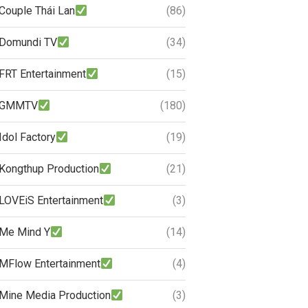
Couple Thái Lan
(86)
Domundi TV
(34)
FRT Entertainment
(15)
GMMTV
(180)
Idol Factory
(19)
Kongthup Production
(21)
LOVEiS Entertainment
(3)
Me Mind Y
(14)
MFlow Entertainment
(4)
Mine Media Production
(3)