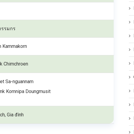
กรรมกร
h Kammakorn
k Chimchroen
et Sa-nguannam
nk Kornnipa Doungmusit
ch, Gia đình