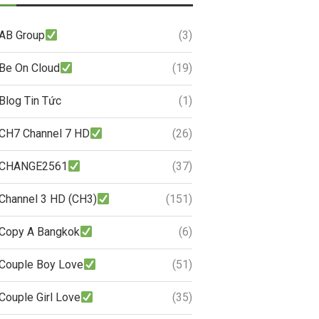
AB Group
(3)
Be On Cloud
(19)
Blog Tin Tức
(1)
CH7 Channel 7 HD
(26)
CHANGE2561
(37)
Channel 3 HD (CH3)
(151)
Copy A Bangkok
(6)
Couple Boy Love
(51)
Couple Girl Love
(35)