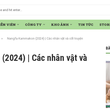
IỄN VIÊN
CÔNG TY
KHO ẢNH
TIN TỨC
STOR
»
Nangfa Kammakon (2024) | Các nhân vật và cốt truyện
BÀ
2024) | Các nhân vật và