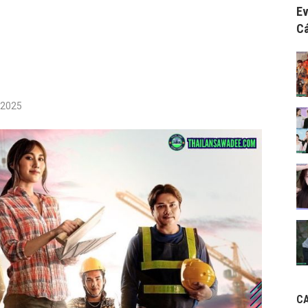
Ev
Cá
/2025
C