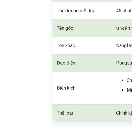
Thời lượng mỗi tập
45 phút
Tên gốc
นางฟ้า
Tên khác
Nangfa
Đạo diễn
Pongsa
Ch
Biên kịch
Mi
Thể loại
Chính kị