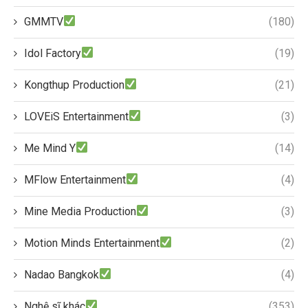
GMMTV
(180)
Idol Factory
(19)
Kongthup Production
(21)
LOVEiS Entertainment
(3)
Me Mind Y
(14)
MFlow Entertainment
(4)
Mine Media Production
(3)
Motion Minds Entertainment
(2)
Nadao Bangkok
(4)
Nghệ sĩ khác
(353)