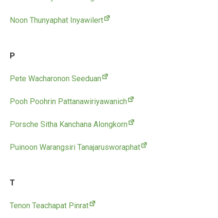
Noon Thunyaphat Inyawilert
P
Pete Wacharonon Seeduan
Pooh Poohrin Pattanawiriyawanich
Porsche Sitha Kanchana Alongkorn
Puinoon Warangsiri Tanajarusworaphat
T
Tenon Teachapat Pinrat