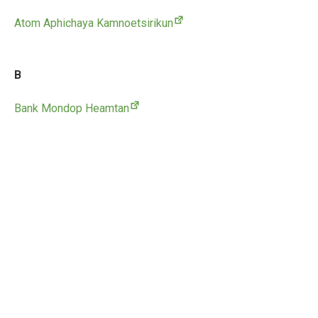
Atom Aphichaya Kamnoetsirikun
B
Bank Mondop Heamtan