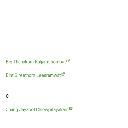
Big Thanakorn Kuljarassombat
Bint Sireethorn Leearamwat
C
Chang Jayapol Chiewpitayakarn