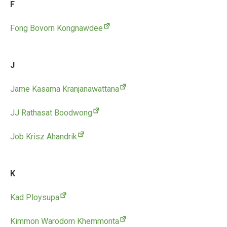
F
Fong Bovorn Kongnawdee
J
Jame Kasama Kranjanawattana
JJ Rathasat Boodwong
Job Krisz Ahandrik
K
Kad Ploysupa
Kimmon Warodom Khemmonta