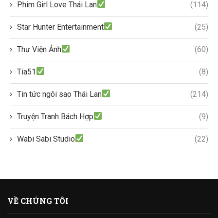
Phim Girl Love Thái Lan
(114)
Star Hunter Entertainment
(25)
Thư Viện Ảnh
(60)
Tia51
(8)
Tin tức ngôi sao Thái Lan
(214)
Truyện Tranh Bách Hợp
(9)
Wabi Sabi Studio
(22)
VỀ CHÚNG TÔI