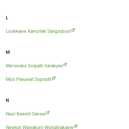
L
Lookkaew Kamollak Sangsubsin
M
Mersedes Siripath Sarakune
Mos Panuwat Sopradit
N
Neel Kawich Sansai
Newton Waiyakorn Wongkhakaew