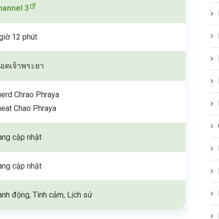
hannel 3
giờ 12 phút
ลือดเจ้าพระยา
uerd Chrao Phraya
ueat Chao Phraya
ang cập nhật
ang cập nhật
nh động, Tình cảm, Lịch sử