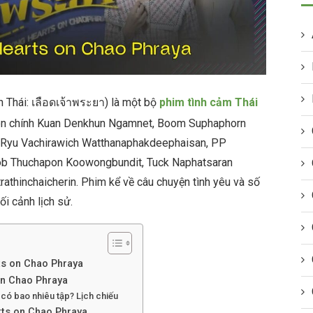
n Thái: เลือดเจ้าพระยา) là một bộ
phim tình cảm Thái
viên chính Kuan Denkhun Ngamnet, Boom Suphaphorn
, Ryu Vachirawich Watthanaphakdeephaisan, PP
 Thuchapon Koowongbundit, Tuck Naphatsaran
athinchaicherin. Phim kể về câu chuyện tình yêu và số
i cảnh lịch sử.
ts on Chao Phraya
on Chao Phraya
có bao nhiêu tập? Lịch chiếu
rts on Chao Phraya