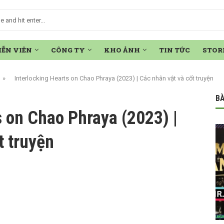
IỄN VIÊN
CÔNG TY
KHO ẢNH
TIN TỨC
STOR
»
Interlocking Hearts on Chao Phraya (2023) | Các nhân vật và cốt truyện
BÀ
s on Chao Phraya (2023) |
t truyện