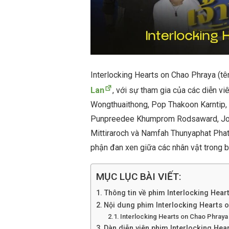
Interlocking Hearts on Chao Phraya (tê
Lan
, với sự tham gia của các diễn 
Wongthuaithong, Pop Thakoon Karntip
Punpreedee Khumprom Rodsaward, Job
Mittiraroch và Namfah Thunyaphat Phatr
phận đan xen giữa các nhân vật trong bố
MỤC LỤC BÀI VIẾT:
Thông tin về phim Interlocking Hear
Nội dung phim Interlocking Hearts 
Interlocking Hearts on Chao Phraya 
Dàn diễn viên phim Interlocking Hea