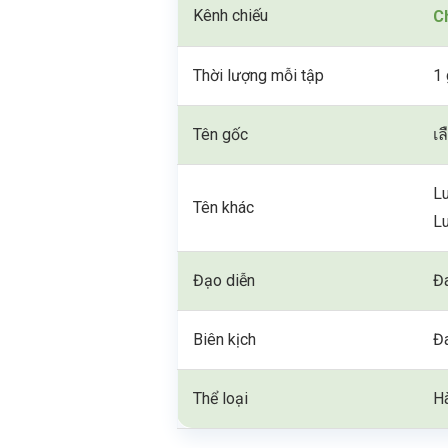
Kênh chiếu
C
Thời lượng mỗi tập
1 
Tên gốc
เ
L
Tên khác
L
Đạo diễn
Đ
Biên kịch
Đ
Thể loại
Hà