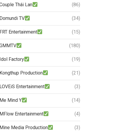
Couple Thái Lan
(86)
Domundi TV
(34)
FRT Entertainment
(15)
GMMTV
(180)
Idol Factory
(19)
Kongthup Production
(21)
LOVEiS Entertainment
(3)
Me Mind Y
(14)
MFlow Entertainment
(4)
Mine Media Production
(3)