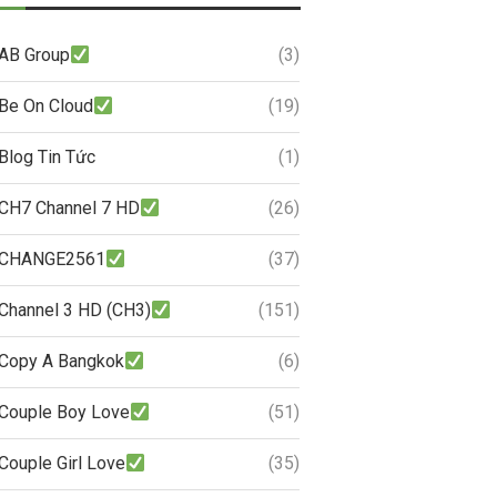
AB Group
(3)
Be On Cloud
(19)
Blog Tin Tức
(1)
CH7 Channel 7 HD
(26)
CHANGE2561
(37)
Channel 3 HD (CH3)
(151)
Copy A Bangkok
(6)
Couple Boy Love
(51)
Couple Girl Love
(35)