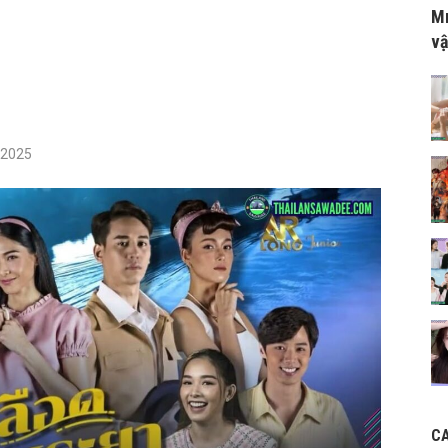
Mr
vậ
/2025
C