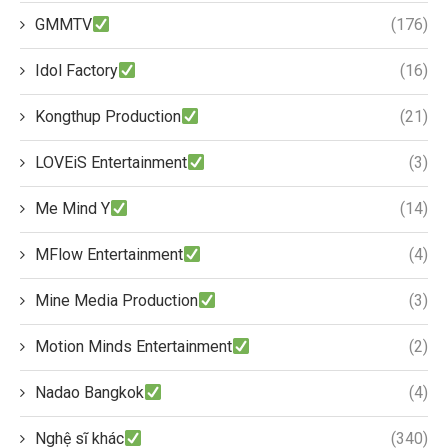
GMMTV
(176)
Idol Factory
(16)
Kongthup Production
(21)
LOVEiS Entertainment
(3)
Me Mind Y
(14)
MFlow Entertainment
(4)
Mine Media Production
(3)
Motion Minds Entertainment
(2)
Nadao Bangkok
(4)
Nghệ sĩ khác
(340)