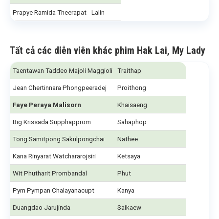
Prapye Ramida Theerapat
Lalin
Tất cả các diễn viên khác phim Hak Lai, My Lady
Taentawan Taddeo Majoli Maggioli
Traithap
Jean Chertinnara Phongpeeradej
Proithong
Faye Peraya Malisorn
Khaisaeng
Big Krissada Supphapprom
Sahaphop
Tong Samitpong Sakulpongchai
Nathee
Kana Rinyarat Watchararojsiri
Ketsaya
Wit Phutharit Prombandal
Phut
Pym Pympan Chalayanacupt
Kanya
Duangdao Jarujinda
Saikaew