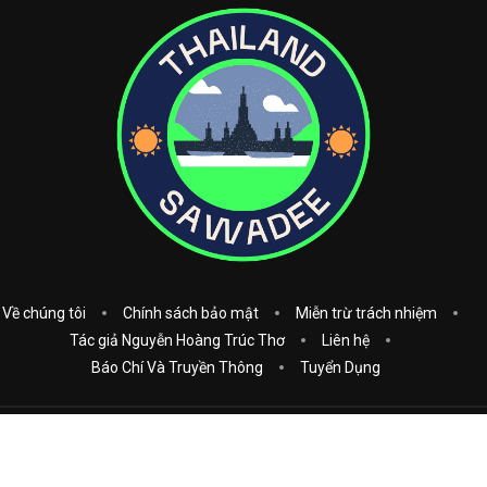
Về chúng tôi
Chính sách bảo mật
Miễn trừ trách nhiệm
Tác giả Nguyễn Hoàng Trúc Thơ
Liên hệ
Báo Chí Và Truyền Thông
Tuyển Dụng
Copyright © 2023
Thái Lan Sawadee
. All Rights Reserved.
Donate: