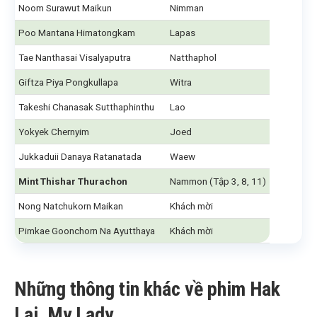
Noom Surawut Maikun
Nimman
Poo Mantana Himatongkam
Lapas
Tae Nanthasai Visalyaputra
Natthaphol
Giftza Piya Pongkullapa
Witra
Takeshi Chanasak Sutthaphinthu
Lao
Yokyek Chernyim
Joed
Jukkaduii Danaya Ratanatada
Waew
Mint Thishar Thurachon
Nammon (Tập 3, 8, 11)
Nong Natchukorn Maikan
Khách mời
Pimkae Goonchorn Na Ayutthaya
Khách mời
Những thông tin khác về phim Hak
Lai, My Lady