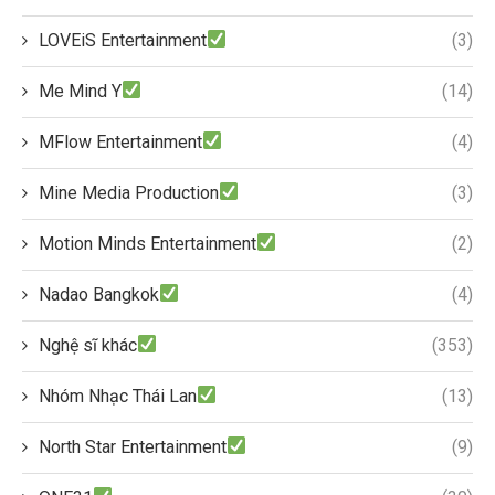
LOVEiS Entertainment
(3)
Me Mind Y
(14)
MFlow Entertainment
(4)
Mine Media Production
(3)
Motion Minds Entertainment
(2)
Nadao Bangkok
(4)
Nghệ sĩ khác
(353)
Nhóm Nhạc Thái Lan
(13)
North Star Entertainment
(9)