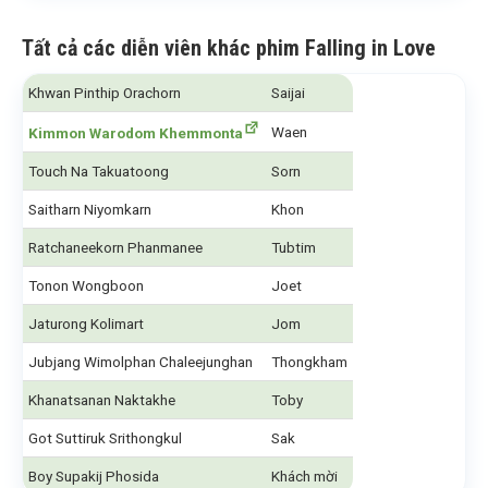
Tất cả các diễn viên khác phim Falling in Love
Khwan Pinthip Orachorn
Saijai
Waen
Kimmon Warodom Khemmonta
Touch Na Takuatoong
Sorn
Saitharn Niyomkarn
Khon
Ratchaneekorn Phanmanee
Tubtim
Tonon Wongboon
Joet
Jaturong Kolimart
Jom
Jubjang Wimolphan Chaleejunghan
Thongkham
Khanatsanan Naktakhe
Toby
Got Suttiruk Srithongkul
Sak
Boy Supakij Phosida
Khách mời