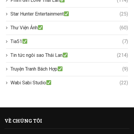
Phim Girl Love Thái Lan
(114)
Star Hunter Entertainment
(25)
Thư Viện Ảnh
(60)
Tia51
(7)
Tin tức ngôi sao Thái Lan
(214)
Truyện Tranh Bách Hợp
(9)
Wabi Sabi Studio
(22)
VỀ CHÚNG TÔI