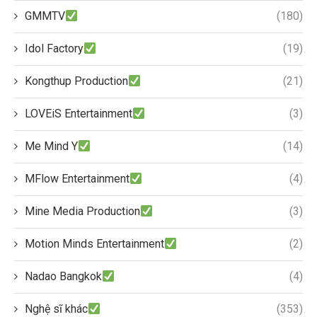
GMMTV
(180)
Idol Factory
(19)
Kongthup Production
(21)
LOVEiS Entertainment
(3)
Me Mind Y
(14)
MFlow Entertainment
(4)
Mine Media Production
(3)
Motion Minds Entertainment
(2)
Nadao Bangkok
(4)
Nghệ sĩ khác
(353)