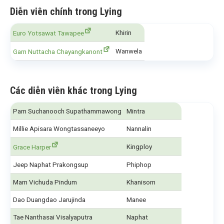
Diễn viên chính trong Lying
Khirin
Euro Yotsawat Tawapee
Wanwela
Garn Nuttacha Chayangkanont
Các diễn viên khác trong Lying
Pam Suchanooch Supathammawong
Mintra
Millie Apisara Wongtassaneeyo
Nannalin
Kingploy
Grace Harper
Jeep Naphat Prakongsup
Phiphop
Mam Vichuda Pindum
Khanisorn
Dao Duangdao Jarujinda
Manee
Tae Nanthasai Visalyaputra
Naphat