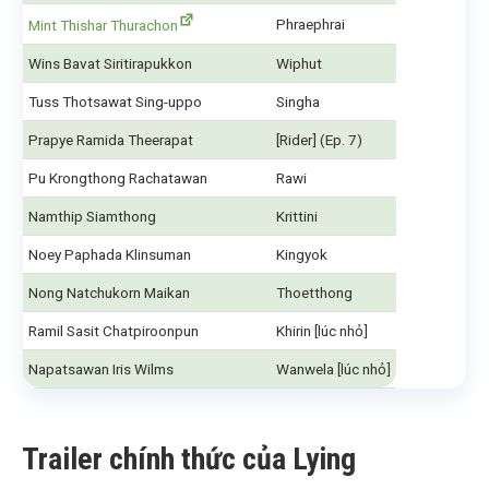
Phraephrai
Mint Thishar Thurachon
Wins Bavat Siritirapukkon
Wiphut
Tuss Thotsawat Sing-uppo
Singha
Prapye Ramida Theerapat
[Rider] (Ep. 7)
Pu Krongthong Rachatawan
Rawi
Namthip Siamthong
Krittini
Noey Paphada Klinsuman
Kingyok
Nong Natchukorn Maikan
Thoetthong
Ramil Sasit Chatpiroonpun
Khirin [lúc nhỏ]
Napatsawan Iris Wilms
Wanwela [lúc nhỏ]
Trailer chính thức của Lying