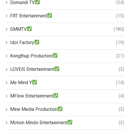
Domundi TV
(34)
FRT Entertainment
(15)
GMMTV
(180)
Idol Factory
(19)
Kongthup Production
(21)
LOVEiS Entertainment
(3)
Me Mind Y
(14)
MFlow Entertainment
(4)
Mine Media Production
(3)
Motion Minds Entertainment
(2)