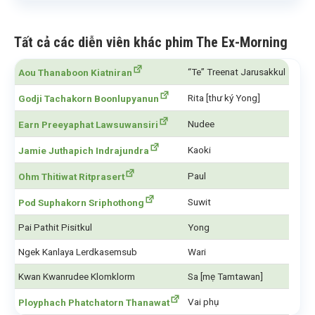
Tất cả các diễn viên khác phim The Ex-Morning
“Te” Treenat Jarusakkul
Aou Thanaboon Kiatniran
Rita [thư ký Yong]
Godji Tachakorn Boonlupyanun
Nudee
Earn Preeyaphat Lawsuwansiri
Kaoki
Jamie Juthapich Indrajundra
Paul
Ohm Thitiwat Ritprasert
Suwit
Pod Suphakorn Sriphothong
Pai Pathit Pisitkul
Yong
Ngek Kanlaya Lerdkasemsub
Wari
Kwan Kwanrudee Klomklorm
Sa [mẹ Tamtawan]
Vai phụ
Ployphach Phatchatorn Thanawat