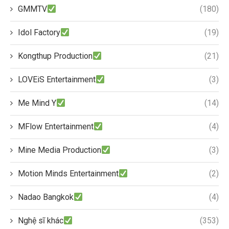
GMMTV
(180)
Idol Factory
(19)
Kongthup Production
(21)
LOVEiS Entertainment
(3)
Me Mind Y
(14)
MFlow Entertainment
(4)
Mine Media Production
(3)
Motion Minds Entertainment
(2)
Nadao Bangkok
(4)
Nghệ sĩ khác
(353)