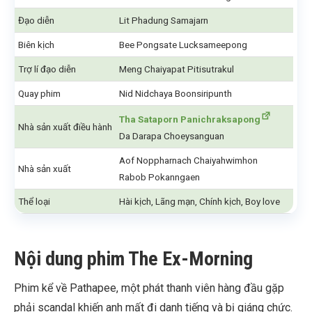
Đạo diễn
Lit Phadung Samajarn
Biên kịch
Bee Pongsate Lucksameepong
Trợ lí đạo diễn
Meng Chaiyapat Pitisutrakul
Quay phim
Nid Nidchaya Boonsiripunth
Tha Sataporn Panichraksapong
Nhà sản xuất điều hành
Da Darapa Choeysanguan
Aof Noppharnach Chaiyahwimhon
Nhà sản xuất
Rabob Pokanngaen
Thể loại
Hài kịch, Lãng mạn, Chính kịch, Boy love
Nội dung phim The Ex-Morning
Phim kể về Pathapee, một phát thanh viên hàng đầu gặp
phải scandal khiến anh mất đi danh tiếng và bị giáng chức.