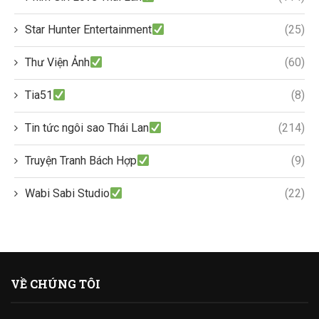
Star Hunter Entertainment
(25)
Thư Viện Ảnh
(60)
Tia51
(8)
Tin tức ngôi sao Thái Lan
(214)
Truyện Tranh Bách Hợp
(9)
Wabi Sabi Studio
(22)
VỀ CHÚNG TÔI