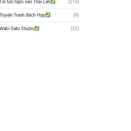
Tin tức ngôi sao Thái Lan
(214)
Truyện Tranh Bách Hợp
(9)
Wabi Sabi Studio
(22)