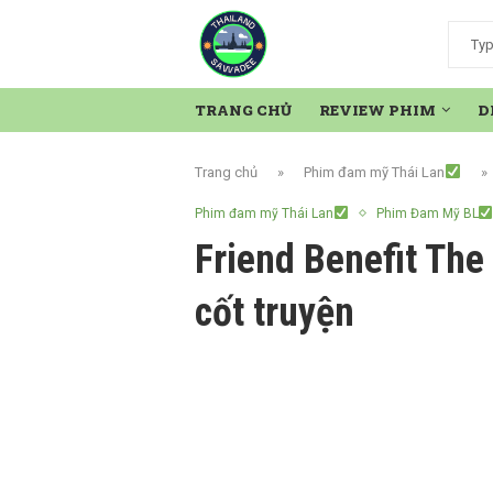
TRANG CHỦ
REVIEW PHIM
D
Trang chủ
»
Phim đam mỹ Thái Lan
»
Phim đam mỹ Thái Lan
Phim Đam Mỹ BL
Friend Benefit The 
cốt truyện