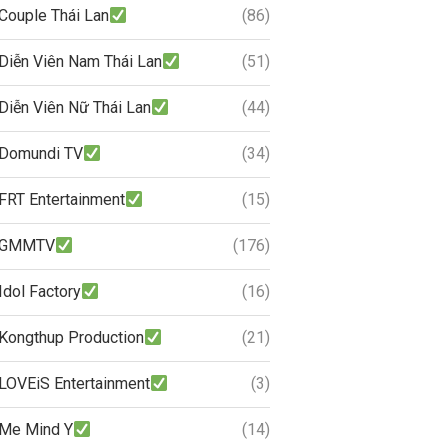
Couple Thái Lan
(86)
Diễn Viên Nam Thái Lan
(51)
Diễn Viên Nữ Thái Lan
(44)
Domundi TV
(34)
FRT Entertainment
(15)
GMMTV
(176)
Idol Factory
(16)
Kongthup Production
(21)
LOVEiS Entertainment
(3)
Me Mind Y
(14)