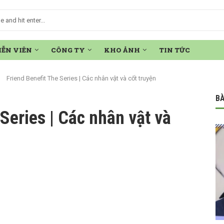
IỄN VIÊN
CÔNG TY
KHO ẢNH
TIN TỨC
Friend Benefit The Series | Các nhân vật và cốt truyện
BÀ
Series | Các nhân vật và