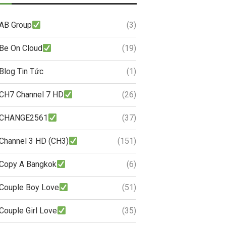
AB Group
(3)
Be On Cloud
(19)
Blog Tin Tức
(1)
CH7 Channel 7 HD
(26)
CHANGE2561
(37)
Channel 3 HD (CH3)
(151)
Copy A Bangkok
(6)
Couple Boy Love
(51)
Couple Girl Love
(35)