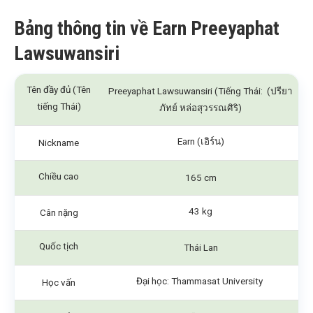
Bảng thông tin về Earn Preeyaphat
Lawsuwansiri
Tên đầy đủ (Tên
Preeyaphat Lawsuwansiri (Tiếng Thái: (ปรียา
tiếng Thái)
ภัทย์ หล่อสุวรรณศิริ)
Earn (เอิร์น)
Nickname
Chiều cao
165 cm
43 kg
Cân nặng
Quốc tịch
Thái Lan
Đại học: Thammasat University
Học vấn