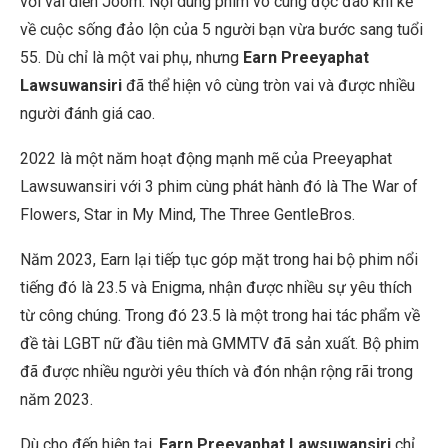
với vai diễn Joom. Nội dung phim vô cùng độc đáo khi kể
về cuộc sống đảo lộn của 5 người bạn vừa bước sang tuổi
55. Dù chỉ là một vai phụ, nhưng
Earn Preeyaphat
Lawsuwansiri
đã thể hiện vô cùng tròn vai và được nhiều
người đánh giá cao.
2022 là một năm hoạt động mạnh mẽ của Preeyaphat
Lawsuwansiri với 3 phim cùng phát hành đó là The War of
Flowers, Star in My Mind, The Three GentleBros.
Năm 2023, Earn lại tiếp tục góp mặt trong hai bộ phim nổi
tiếng đó là 23.5 và Enigma, nhận được nhiều sự yêu thích
từ công chúng. Trong đó 23.5 là một trong hai tác phẩm về
đề tài LGBT nữ đầu tiên mà GMMTV đã sản xuất. Bộ phim
đã được nhiều người yêu thích và đón nhận rộng rãi trong
năm 2023.
Dù cho đến hiện tại,
Earn Preeyaphat Lawsuwansiri
chỉ