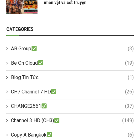
nhân vật và cốt truyện
CATEGORIES
AB Group
(3)
Be On Cloud
(19)
Blog Tin Tức
(1)
CH7 Channel 7 HD
(26)
CHANGE2561
(37)
Channel 3 HD (CH3)
(149)
Copy A Bangkok
(6)