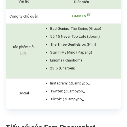
Vai trò
Diễn viên
GMMTV
Công ty chủ quản
Bad Genius: The Series (Grace)
55:15 Never Too Late (Joom)
The Three GentleBros (Pim)
Tác phẩm tiêu
Star In My Mind (Papang)
biểu
Enigma (Khaohom)
23.5 (Charoen)
Instagram: @Earnpypp_
Twitter: @Earnpypp_
Social
Tiktok: @Earnpypp_