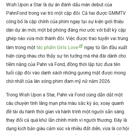
Wish Upon a Star là dự án đánh dấu màn debut của
PahnFond trong vai trò một cặp đôi. Cả hai được GMMTV
công bố là cặp chính của phim ngay tại sự kiện giới thiệu
dàn dự án mới, một bệ phóng đáng mơ ước với bất kỳ cặp
ghép nào vừa mới thành đôi. Việc được trao tuyến vai trung
tâm trong một
tác phẩm Girls Love
ngay từ lần đầu xuất
hiện cùng nhau cho thấy sự tin tưởng mà nhà đài dành cho
tiềm năng của Pahn và Fond, đồng thời lập tức đưa tên
tuổi cặp đôi vào danh sách những gương mặt được mong
chờ nhất của làn sóng phim đam mỹ nữ năm 2026.
Trong Wish Upon a Star, Pahn và Fond cùng dẫn dắt một
câu chuyện tình lãng mạn pha màu sắc kỳ ảo, xoay quanh
đề tài du hành thời gian và hành trình một người sẵn sàng
thay đổi cả quá khứ lẫn chính mình vì người thương. Đây là
dạng kịch bản giàu cảm xúc và nhiều đất diễn, vừa là cơ hội