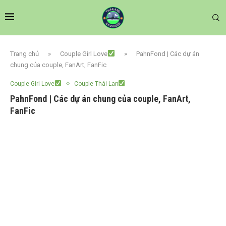
Trang chủ
»
Couple Girl Love
»
PahnFond | Các dự án
chung của couple, FanArt, FanFic
Couple Girl Love
Couple Thái Lan
PahnFond | Các dự án chung của couple, FanArt,
FanFic