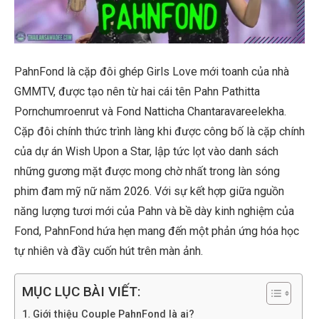
PahnFond là cặp đôi ghép Girls Love mới toanh của nhà
GMMTV, được tạo nên từ hai cái tên Pahn Pathitta
Pornchumroenrut và Fond Natticha Chantaravareelekha.
Cặp đôi chính thức trình làng khi được công bố là cặp chính
của dự án Wish Upon a Star, lập tức lọt vào danh sách
những gương mặt được mong chờ nhất trong làn sóng
phim đam mỹ nữ năm 2026. Với sự kết hợp giữa nguồn
năng lượng tươi mới của Pahn và bề dày kinh nghiệm của
Fond, PahnFond hứa hẹn mang đến một phản ứng hóa học
tự nhiên và đầy cuốn hút trên màn ảnh.
MỤC LỤC BÀI VIẾT:
Giới thiệu Couple PahnFond là ai?