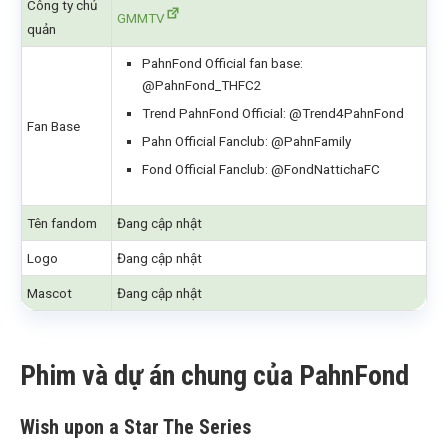
Công ty chủ
GMMTV
quản
PahnFond Official fan base:
@PahnFond_THFC2
Trend PahnFond Official: @Trend4PahnFond
Fan Base
Pahn Official Fanclub: @PahnFamily
Fond Official Fanclub: @FondNattichaFC
Tên fandom
Đang cập nhật
Logo
Đang cập nhật
Mascot
Đang cập nhật
Phim và dự án chung của PahnFond
Wish upon a Star The Series