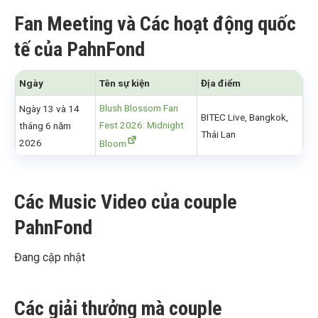
Fan Meeting và Các hoạt động quốc
tế của PahnFond
Ngày
Tên sự kiện
Địa điểm
Blush Blossom Fan
Ngày 13 và 14
BITEC Live, Bangkok,
Fest 2026: Midnight
tháng 6 năm
Thái Lan
2026
Bloom
Các Music Video của couple
PahnFond
Đang cập nhật
Các giải thưởng mà couple