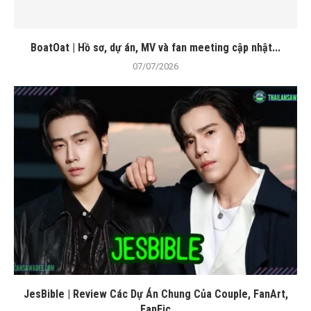
BoatOat | Hồ sơ, dự án, MV và fan meeting cập nhật...
07/07/2026
JesBible | Review Các Dự Án Chung Của Couple, FanArt,
FanFic