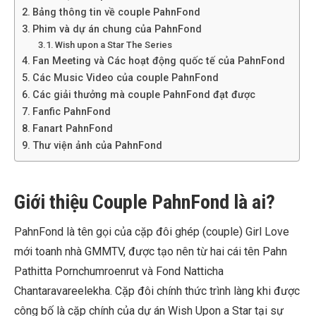
Bảng thông tin về couple PahnFond
Phim và dự án chung của PahnFond
Wish upon a Star The Series
Fan Meeting và Các hoạt động quốc tế của PahnFond
Các Music Video của couple PahnFond
Các giải thưởng mà couple PahnFond đạt được
Fanfic PahnFond
Fanart PahnFond
Thư viện ảnh của PahnFond
Giới thiệu Couple PahnFond là ai?
PahnFond là tên gọi của cặp đôi ghép (couple) Girl Love
mới toanh nhà GMMTV, được tạo nên từ hai cái tên Pahn
Pathitta Pornchumroenrut và Fond Natticha
Chantaravareelekha. Cặp đôi chính thức trình làng khi được
công bố là cặp chính của dự án Wish Upon a Star tại sự