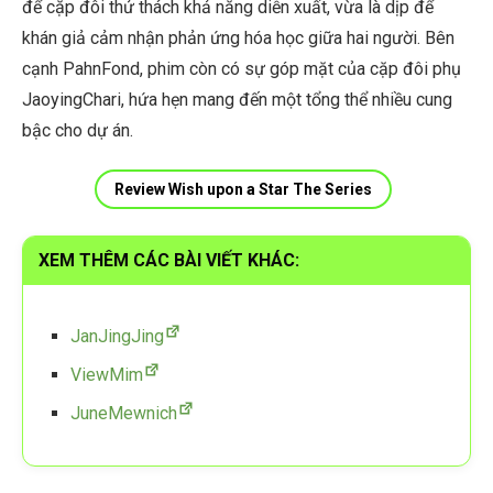
để cặp đôi thử thách khả năng diễn xuất, vừa là dịp để
khán giả cảm nhận phản ứng hóa học giữa hai người. Bên
cạnh PahnFond, phim còn có sự góp mặt của cặp đôi phụ
JaoyingChari, hứa hẹn mang đến một tổng thể nhiều cung
bậc cho dự án.
Review Wish upon a Star The Series
XEM THÊM CÁC BÀI VIẾT KHÁC:
JanJingJing
ViewMim
JuneMewnich