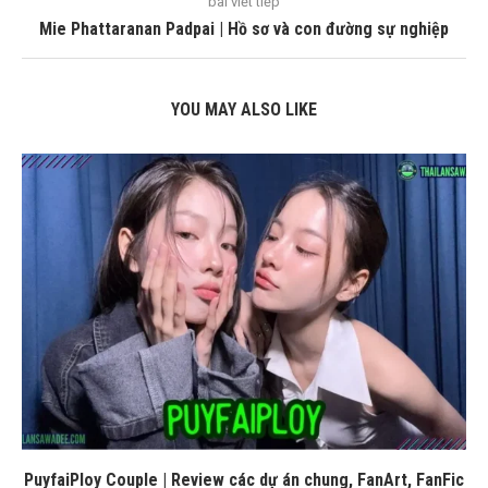
bài viết tiếp
Mie Phattaranan Padpai | Hồ sơ và con đường sự nghiệp
YOU MAY ALSO LIKE
PuyfaiPloy Couple | Review các dự án chung, FanArt, FanFic