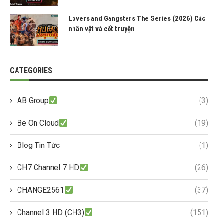
Lovers and Gangsters The Series (2026) Các
nhân vật và cốt truyện
CATEGORIES
AB Group
(3)
Be On Cloud
(19)
Blog Tin Tức
(1)
CH7 Channel 7 HD
(26)
CHANGE2561
(37)
Channel 3 HD (CH3)
(151)