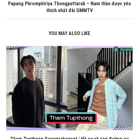
Papang Phromphiriya Thongputtaruk – Nam thần được yêu
thích nhất đài GMMTV
YOU MAY ALSO LIKE
Tham Tupthong Suwanrakanont | Hồ sơ và con đường sự