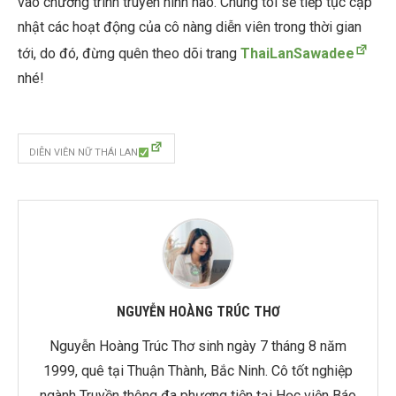
vào chương trình truyền hình nào. Chúng tôi sẽ tiếp tục cập
nhật các hoạt động của cô nàng diễn viên trong thời gian
tới, do đó, đừng quên theo dõi trang
ThaiLanSawadee
nhé!
DIỄN VIÊN NỮ THÁI LAN
NGUYỄN HOÀNG TRÚC THƠ
Nguyễn Hoàng Trúc Thơ sinh ngày 7 tháng 8 năm
1999, quê tại Thuận Thành, Bắc Ninh. Cô tốt nghiệp
ngành Truyền thông đa phương tiện tại Học viện Báo