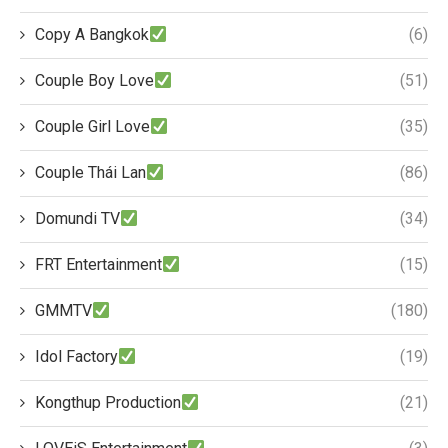
Copy A Bangkok
(6)
Couple Boy Love
(51)
Couple Girl Love
(35)
Couple Thái Lan
(86)
Domundi TV
(34)
FRT Entertainment
(15)
GMMTV
(180)
Idol Factory
(19)
Kongthup Production
(21)