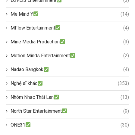
LOVEiS Entertainment
(3)
Me Mind Y
(14)
MFlow Entertainment
(4)
Mine Media Production
(3)
Motion Minds Entertainment
(2)
Nadao Bangkok
(4)
Nghệ sĩ khác
(353)
Nhóm Nhạc Thái Lan
(13)
North Star Entertainment
(9)
ONE31
(30)