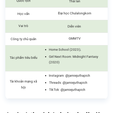
Quốc tịch
Thái lan
Đại học Chulalongkorn
Học vấn
Vai trò
Diễn viên
GMMTV
Công ty chủ quản
Home School (2023);
Girl Next Room: Midnight Fantasy
Tác phẩm tiêu biểu
(2020)
Instagram:
@jamiejuthapich
Tài khoản mạng xã
Threads: @jamiejuthapich
hội
TikTok:
@jamiejuthapich