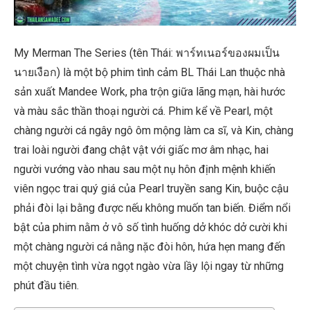
My Merman The Series (tên Thái: พาร์ทเนอร์ของผมเป็น
นายเงือก) là một bộ phim tình cảm BL Thái Lan thuộc nhà
sản xuất Mandee Work, pha trộn giữa lãng mạn, hài hước
và màu sắc thần thoại người cá. Phim kể về Pearl, một
chàng người cá ngây ngô ôm mộng làm ca sĩ, và Kin, chàng
trai loài người đang chật vật với giấc mơ âm nhạc, hai
người vướng vào nhau sau một nụ hôn định mệnh khiến
viên ngọc trai quý giá của Pearl truyền sang Kin, buộc cậu
phải đòi lại bằng được nếu không muốn tan biến. Điểm nổi
bật của phim nằm ở vô số tình huống dở khóc dở cười khi
một chàng người cá nằng nặc đòi hôn, hứa hẹn mang đến
một chuyện tình vừa ngọt ngào vừa lầy lội ngay từ những
phút đầu tiên.