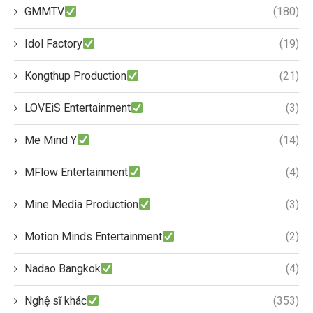
GMMTV
(180)
Idol Factory
(19)
Kongthup Production
(21)
LOVEiS Entertainment
(3)
Me Mind Y
(14)
MFlow Entertainment
(4)
Mine Media Production
(3)
Motion Minds Entertainment
(2)
Nadao Bangkok
(4)
Nghệ sĩ khác
(353)