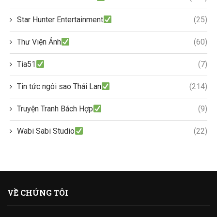
Star Hunter Entertainment
(25)
Thư Viện Ảnh
(60)
Tia51
(7)
Tin tức ngôi sao Thái Lan
(214)
Truyện Tranh Bách Hợp
(9)
Wabi Sabi Studio
(22)
VỀ CHÚNG TÔI