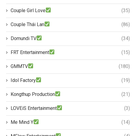
Couple Girl Love
(35)
Couple Thái Lan
(86)
Domundi TV
(34)
FRT Entertainment
(15)
GMMTV
(180)
Idol Factory
(19)
Kongthup Production
(21)
LOVEiS Entertainment
(3)
Me Mind Y
(14)