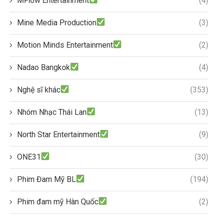
MFlow Entertainment
(4)
Mine Media Production
(3)
Motion Minds Entertainment
(2)
Nadao Bangkok
(4)
Nghệ sĩ khác
(353)
Nhóm Nhạc Thái Lan
(13)
North Star Entertainment
(9)
ONE31
(30)
Phim Đam Mỹ BL
(194)
Phim đam mỹ Hàn Quốc
(2)