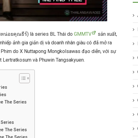
ิหน่อยคุณธีร์) là series BL Thái do
GMMTV
sản xuất,
hiếp ảnh gia giản dị và doanh nhân giàu có đã mở ra
. Phim do X Nuttapong Mongkolsawas đạo diễn, với sự
it Lertratkosum và Phuwin Tangsakyuen.
ries
ies
e The Series
 Series
ee The Series
ee The Series