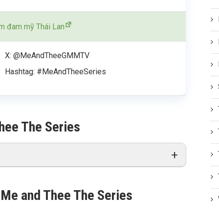
m đam mỹ Thái Lan
X: @MeAndTheeGMMTV
Hashtag: #MeAndTheeSeries
hee The Series
 Me and Thee The Series