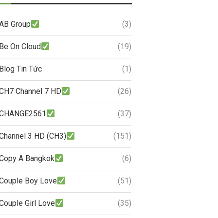
AB Group
(3)
Be On Cloud
(19)
Blog Tin Tức
(1)
CH7 Channel 7 HD
(26)
CHANGE2561
(37)
Channel 3 HD (CH3)
(151)
Copy A Bangkok
(6)
Couple Boy Love
(51)
Couple Girl Love
(35)