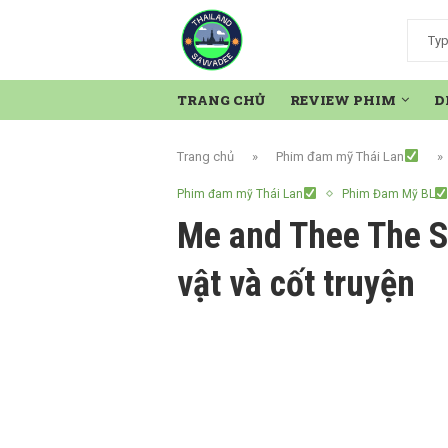
TRANG CHỦ
REVIEW PHIM
D
Trang chủ
»
Phim đam mỹ Thái Lan
»
Phim đam mỹ Thái Lan
Phim Đam Mỹ BL
Me and Thee The S
vật và cốt truyện