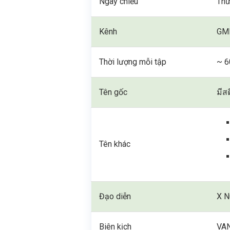
Ngày chiếu
Thứ
Kênh
GM
Thời lượng mỗi tập
~ 6
Tên gốc
มีส
Tên khác
Đạo diễn
X N
Biên kịch
VA