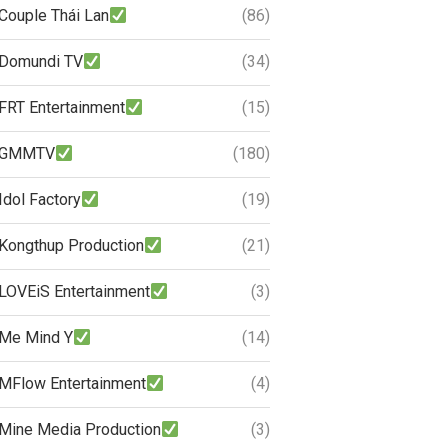
Couple Thái Lan
(86)
Domundi TV
(34)
FRT Entertainment
(15)
GMMTV
(180)
Idol Factory
(19)
Kongthup Production
(21)
LOVEiS Entertainment
(3)
Me Mind Y
(14)
MFlow Entertainment
(4)
Mine Media Production
(3)