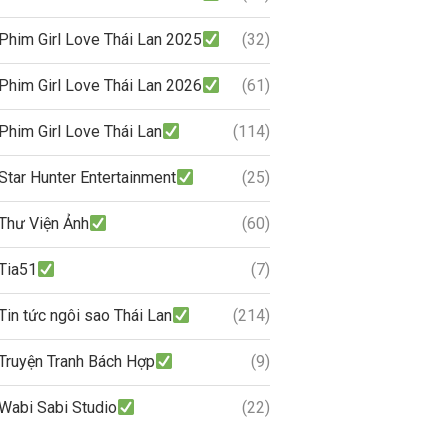
Phim Girl Love Thái Lan 2025
(32)
Phim Girl Love Thái Lan 2026
(61)
Phim Girl Love Thái Lan
(114)
Star Hunter Entertainment
(25)
Thư Viện Ảnh
(60)
Tia51
(7)
Tin tức ngôi sao Thái Lan
(214)
Truyện Tranh Bách Hợp
(9)
Wabi Sabi Studio
(22)