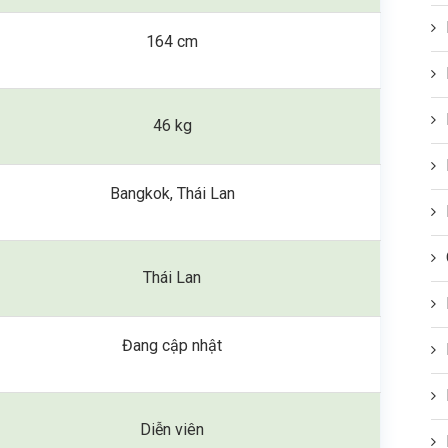
164 cm
46 kg
Bangkok, Thái Lan
Thái Lan
Đang cập nhật
Diễn viên