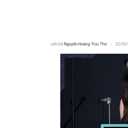
viết bởi
Nguyễn Hoàng Trúc Thơ
22/05