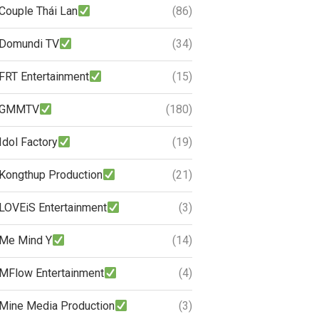
Couple Thái Lan
(86)
Domundi TV
(34)
FRT Entertainment
(15)
GMMTV
(180)
Idol Factory
(19)
Kongthup Production
(21)
LOVEiS Entertainment
(3)
Me Mind Y
(14)
MFlow Entertainment
(4)
Mine Media Production
(3)