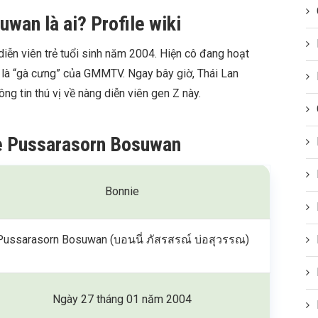
wan là ai? Profile wiki
diễn viên trẻ tuổi sinh năm 2004. Hiện cô đang hoạt
m là “gà cưng” của GMMTV. Ngay bây giờ, Thái Lan
g tin thú vị về nàng diễn viên gen Z này.
ie Pussarasorn Bosuwan
Bonnie
Pussarasorn Bosuwan (บอนนี่ ภัสรสรณ์ บ่อสุวรรณ)
Ngày 27 tháng 01 năm 2004