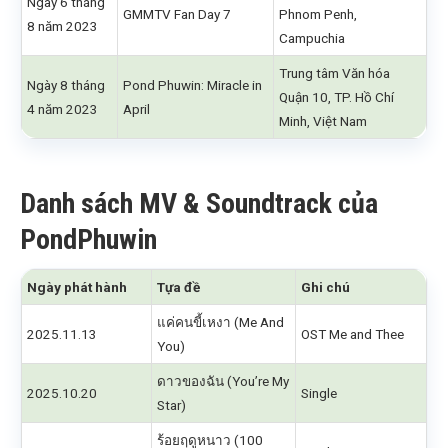
Ngày 6 tháng
GMMTV Fan Day 7
Phnom Penh,
8 năm 2023
Campuchia
Trung tâm Văn hóa
Ngày 8 tháng
Pond Phuwin: Miracle in
Quận 10, TP. Hồ Chí
4 năm 2023
April
Minh, Việt Nam
Danh sách MV & Soundtrack của
PondPhuwin
Ngày phát hành
Tựa đề
Ghi chú
แค่คนขี้เหงา (Me And
2025.11.13
OST Me and Thee
You)
ดาวของฉัน (You’re My
2025.10.20
Single
Star)
ร้อยฤดูหนาว (100