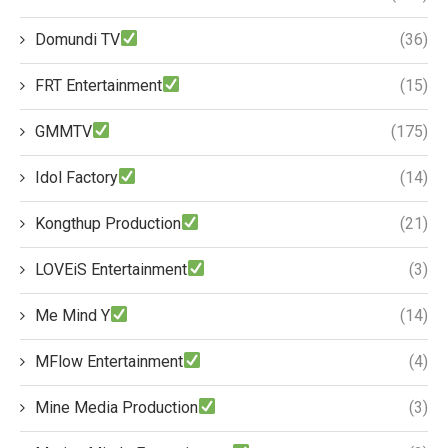
Domundi TV
(36)
FRT Entertainment
(15)
GMMTV
(175)
Idol Factory
(14)
Kongthup Production
(21)
LOVEiS Entertainment
(3)
Me Mind Y
(14)
MFlow Entertainment
(4)
Mine Media Production
(3)