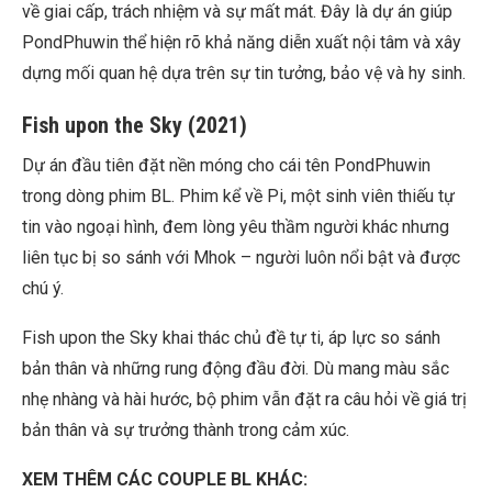
về giai cấp, trách nhiệm và sự mất mát. Đây là dự án giúp
PondPhuwin thể hiện rõ khả năng diễn xuất nội tâm và xây
dựng mối quan hệ dựa trên sự tin tưởng, bảo vệ và hy sinh.
Fish upon the Sky (2021)
Dự án đầu tiên đặt nền móng cho cái tên PondPhuwin
trong dòng phim BL. Phim kể về Pi, một sinh viên thiếu tự
tin vào ngoại hình, đem lòng yêu thầm người khác nhưng
liên tục bị so sánh với Mhok – người luôn nổi bật và được
chú ý.
Fish upon the Sky khai thác chủ đề tự ti, áp lực so sánh
bản thân và những rung động đầu đời. Dù mang màu sắc
nhẹ nhàng và hài hước, bộ phim vẫn đặt ra câu hỏi về giá trị
bản thân và sự trưởng thành trong cảm xúc.
XEM THÊM CÁC COUPLE BL KHÁC: