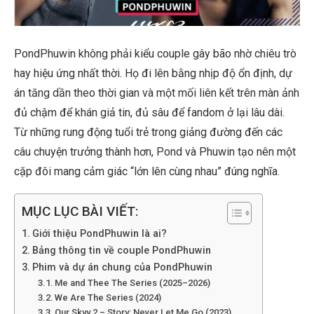
PondPhuwin không phải kiểu couple gây bão nhờ chiêu trò
hay hiệu ứng nhất thời. Họ đi lên bằng nhịp độ ổn định, dự
án tăng dần theo thời gian và một mối liên kết trên màn ảnh
đủ chậm để khán giả tin, đủ sâu để fandom ở lại lâu dài.
Từ những rung động tuổi trẻ trong giảng đường đến các
câu chuyện trưởng thành hơn, Pond và Phuwin tạo nên một
cặp đôi mang cảm giác “lớn lên cùng nhau” đúng nghĩa.
MỤC LỤC BÀI VIẾT:
Giới thiệu PondPhuwin là ai?
Bảng thông tin về couple PondPhuwin
Phim và dự án chung của PondPhuwin
Me and Thee The Series (2025–2026)
We Are The Series (2024)
Our Skyy 2 – Story: Never Let Me Go (2023)