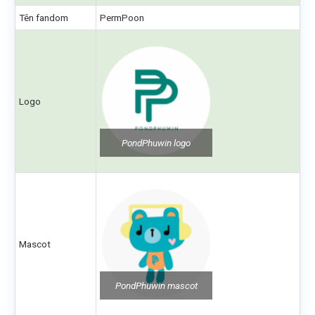
Tên fandom
PermPoon
Logo
PondPhuwin logo
Mascot
PondPhuwin mascot