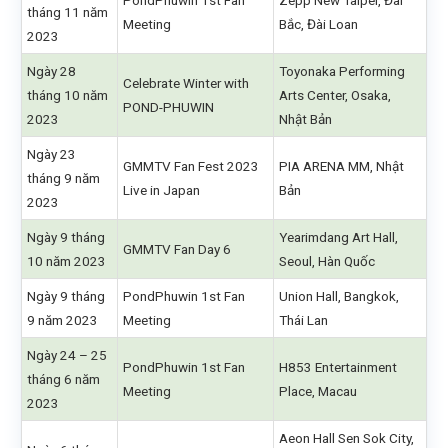
PondPhuwin 1st Fan
Zepp New Taipei, Đài
tháng 11 năm
Meeting
Bắc, Đài Loan
2023
Ngày 28
Toyonaka Performing
Celebrate Winter with
tháng 10 năm
Arts Center, Osaka,
POND-PHUWIN
2023
Nhật Bản
Ngày 23
GMMTV Fan Fest 2023
PIA ARENA MM, Nhật
tháng 9 năm
Live in Japan
Bản
2023
Ngày 9 tháng
Yearimdang Art Hall,
GMMTV Fan Day 6
10 năm 2023
Seoul, Hàn Quốc
Ngày 9 tháng
PondPhuwin 1st Fan
Union Hall, Bangkok,
9 năm 2023
Meeting
Thái Lan
Ngày 24 – 25
PondPhuwin 1st Fan
H853 Entertainment
tháng 6 năm
Meeting
Place, Macau
2023
Aeon Hall Sen Sok City,