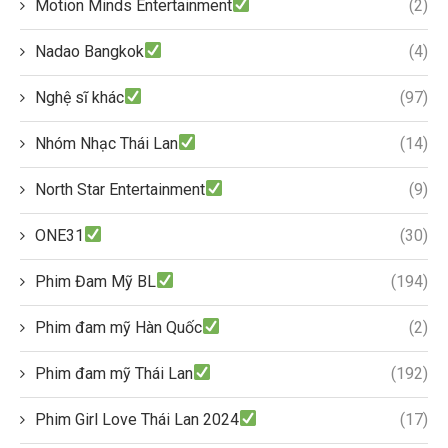
Motion Minds Entertainment
(2)
Nadao Bangkok
(4)
Nghệ sĩ khác
(97)
Nhóm Nhạc Thái Lan
(14)
North Star Entertainment
(9)
ONE31
(30)
Phim Đam Mỹ BL
(194)
Phim đam mỹ Hàn Quốc
(2)
Phim đam mỹ Thái Lan
(192)
Phim Girl Love Thái Lan 2024
(17)