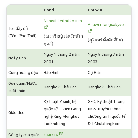
Pond
Phuwin
Naravit Lertratkosum
Phuwin Tangsakyuen
Tên đầy đủ
(Tên tiếng Thái)
(ณราวิชญ์ เลิศรัตน์โก
(ภูวินทร์ ตั้งศักดิ์ยืน)
สุมภ์)
Ngày 1 tháng 2 năm
Ngày 5 tháng 7 năm
Ngày sinh
2001
2003
Cung hoàng đạo
Bảo Bình
Cự Giải
Quê quán/Nước
Bangkok, Thái Lan
Bangkok, Thái Lan
xuất thân
Kỹ thuật Y sinh, hệ
GED; Kỹ thuật Thông
quốc tế – Viện Công
tin & Truyền thông,
Giáo dục
nghệ King Mongkut
chương trình quốc tế –
Ladkrabang
ĐH Chulalongkorn
Công ty chủ quản
GMMTV