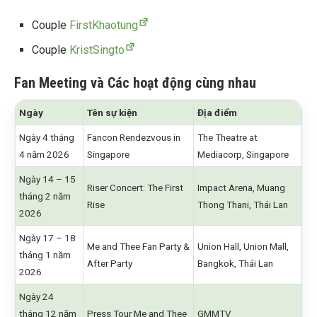
Couple
FirstKhaotung
Couple
KristSingto
Fan Meeting và Các hoạt động cùng nhau
Ngày
Tên sự kiện
Địa điểm
Ngày 4 tháng
Fancon Rendezvous in
The Theatre at
4 năm 2026
Singapore
Mediacorp, Singapore
Ngày 14 – 15
Riser Concert: The First
Impact Arena, Muang
tháng 2 năm
Rise
Thong Thani, Thái Lan
2026
Ngày 17 – 18
Me and Thee Fan Party &
Union Hall, Union Mall,
tháng 1 năm
After Party
Bangkok, Thái Lan
2026
Ngày 24
tháng 12 năm
Press Tour Me and Thee
GMMTV