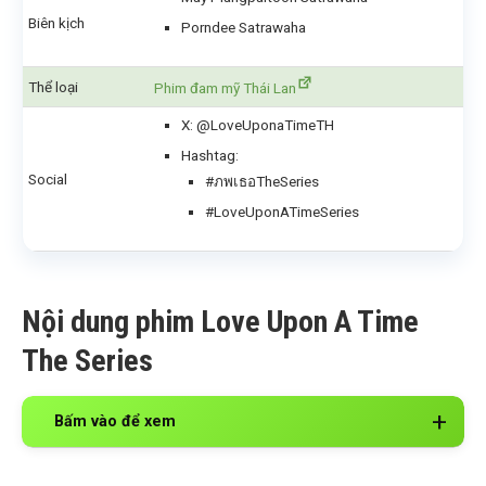
Biên kịch
Porndee Satrawaha
Thể loại
Phim đam mỹ Thái Lan
X: @LoveUponaTimeTH
Hashtag:
Social
#ภพเธอTheSeries
#LoveUponATimeSeries
Nội dung phim Love Upon A Time
The Series
Bấm vào để xem