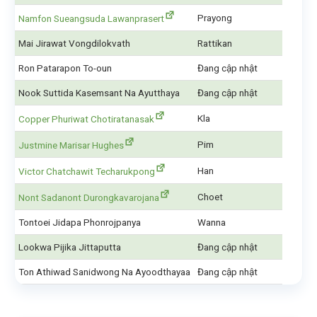
Prayong
Namfon Sueangsuda Lawanprasert
Mai Jirawat Vongdilokvath
Rattikan
Ron Patarapon To-oun
Đang cập nhật
Nook Suttida Kasemsant Na Ayutthaya
Đang cập nhật
Kla
Copper Phuriwat Chotiratanasak
Pim
Justmine Marisar Hughes
Han
Victor Chatchawit Techarukpong
Choet
Nont Sadanont Durongkavarojana
Tontoei Jidapa Phonrojpanya
Wanna
Lookwa Pijika Jittaputta
Đang cập nhật
Ton Athiwad Sanidwong Na Ayoodthayaa
Đang cập nhật