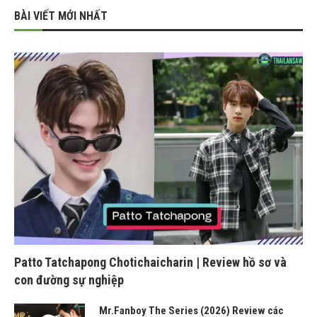
BÀI VIẾT MỚI NHẤT
Patto Tatchapong Chotichaicharin | Review hồ sơ và
con đường sự nghiệp
Mr.Fanboy The Series (2026) Review các