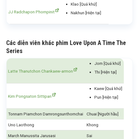
Klao [Quá khứ]
JJ Radchapon Phornpinit
Nakhun [Hiện tại]
Các diễn viên khác
phim Love Upon A Time The
Series
Jom [Quá khứ]
Latte Thanutchon Chankaew-armon
Thi [Hiện tại]
Kaew [Quá khứ]
Kim Pongsaton Sittipan
Pun [Hiện tại]
Tonnam Piamchon Damrongsunthornchai
Chuai [Người hầu]
Uno Laothong
Khong
March Manussita Jarusasi
Sai