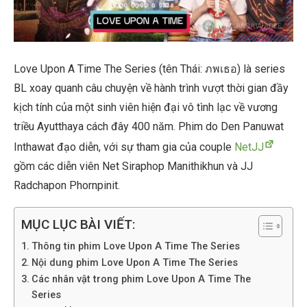
Love Upon A Time The Series (tên Thái: ภพเธอ) là series
BL xoay quanh câu chuyện về hành trình vượt thời gian đầy
kịch tính của một sinh viên hiện đại vô tình lạc về vương
triều Ayutthaya cách đây 400 năm. Phim do Den Panuwat
Inthawat đạo diễn, với sự tham gia của couple
NetJJ
gồm các diễn viên Net Siraphop Manithikhun và JJ
Radchapon Phornpinit.
MỤC LỤC BÀI VIẾT:
Thông tin phim Love Upon A Time The Series
Nội dung phim Love Upon A Time The Series
Các nhân vật trong phim Love Upon A Time The
Series