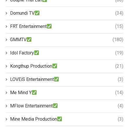
Domundi TV
(34)
FRT Entertainment
(15)
GMMTV
(180)
Idol Factory
(19)
Kongthup Production
(21)
LOVEiS Entertainment
(3)
Me Mind Y
(14)
MFlow Entertainment
(4)
Mine Media Production
(3)