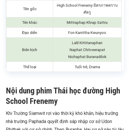
High School Frenemy มิตรภาพคราบ
Tên gốc
ศัตรู
Tên khác
Mittraphap Khrap Sattru
Đạo diễn
Fon Kanittha Kwunyoo
Lalil Kittitanaphan
Biên kịch
Naphat Chitveerapat
Nichaphat Buranadilok
Thể loại
Tuổi trẻ, Drama
Nội dung phim Thái học đường High
School Frenemy
Khi Trường Siamwit rơi vào thời kỳ khó khăn, hiệu trưởng
nhà trường Paphada quyết định sáp nhập cơ sở Udon
Phithak với cơ sở chính, Thep Burapha. Hai cơ sở này từ lâu