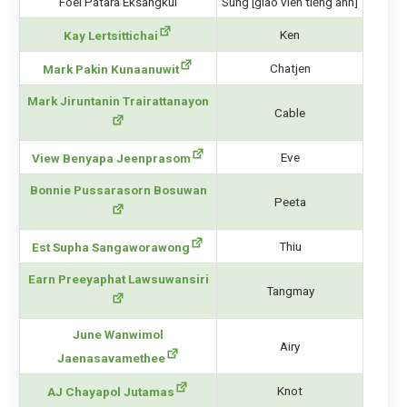
Foei Patara Eksangkul
Sung [giáo viên tiếng anh]
Ken
Kay Lertsittichai
Chatjen
Mark Pakin Kunaanuwit
Mark Jiruntanin Trairattanayon
Cable
Eve
View Benyapa Jeenprasom
Bonnie Pussarasorn Bosuwan
Peeta
Thiu
Est Supha Sangaworawong
Earn Preeyaphat Lawsuwansiri
Tangmay
June Wanwimol
Airy
Jaenasavamethee
Knot
AJ Chayapol Jutamas