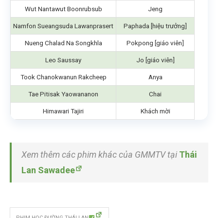
Wut Nantawut Boonrubsub
Jeng
Namfon Sueangsuda Lawanprasert
Paphada [hiệu trưởng]
Nueng Chalad Na Songkhla
Pokpong [giáo viên]
Leo Saussay
Jo [giáo viên]
Took Chanokwanun Rakcheep
Anya
Tae Pitisak Yaowananon
Chai
Himawari Tajiri
Khách mời
Xem thêm các phim khác của GMMTV tại
Thái
Lan Sawadee
PHIM HỌC ĐƯỜNG THÁI LAN