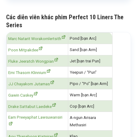
Các diễn viên khác phim Perfect 10 Liners The
Series
Pond [bạn Arc]
Marc Natarit Worakornlertsith
Sand [bạn Arm]
Poon Mitpakdee
Jet [bạn trai Pun]
Fluke Jeeratch Wongpian
Yeepun / “Pun”
Emi Thasorn Klinnium
Pipo / “Po” [bạn Arm]
JJ Chayakorn Jutamas
Warm [bạn Arc]
Gawin Caskey
Cop [bạn Arc]
Drake Sattabut Laedeke
Earn Preeyaphat Lawsuwansiri
A-ngun Arisara
Methasiri
Klao
Aou Thanaboon Kiatniran