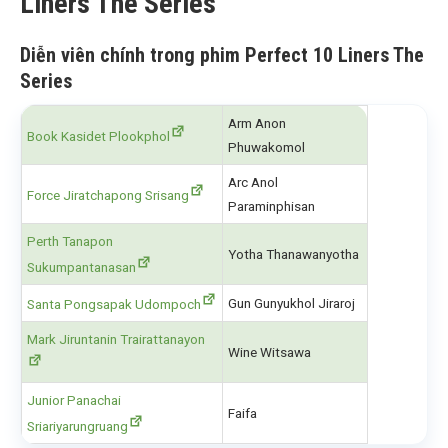
Liners The Series
Diễn viên chính trong phim Perfect 10 Liners The
Series
Arm Anon
Book Kasidet Plookphol
Phuwakomol
Arc Anol
Force Jiratchapong Srisang
Paraminphisan
Perth Tanapon
Yotha Thanawanyotha
Sukumpantanasan
Gun Gunyukhol Jiraroj
Santa Pongsapak Udompoch
Mark Jiruntanin Trairattanayon
Wine Witsawa
Junior Panachai
Faifa
Sriariyarungruang