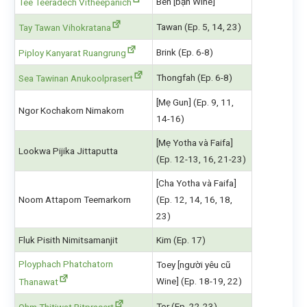
Ben [bạn Wine]
Tee Teeradech Vitheepanich
Tawan (Ep. 5, 14, 23)
Tay Tawan Vihokratana
Brink (Ep. 6-8)
Piploy Kanyarat Ruangrung
Thongfah (Ep. 6-8)
Sea Tawinan Anukoolprasert
[Mẹ Gun] (Ep. 9, 11,
Ngor Kochakorn Nimakorn
14-16)
[Mẹ Yotha và Faifa]
Lookwa Pijika Jittaputta
(Ep. 12-13, 16, 21-23)
[Cha Yotha và Faifa]
Noom Attaporn Teemarkorn
(Ep. 12, 14, 16, 18,
23)
Fluk Pisith Nimitsamanjit
Kim (Ep. 17)
Ployphach Phatchatorn
Toey [người yêu cũ
Wine] (Ep. 18-19, 22)
Thanawat
Tor (Ep. 22-23)