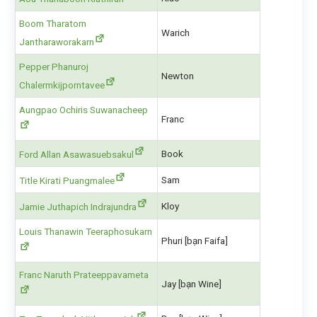
Boom Tharatorn
Warich
Jantharaworakarn
Pepper Phanuroj
Newton
Chalermkijporntavee
Aungpao Ochiris Suwanacheep
Franc
Book
Ford Allan Asawasuebsakul
Sam
Title Kirati Puangmalee
Kloy
Jamie Juthapich Indrajundra
Louis Thanawin Teeraphosukarn
Phuri [bạn Faifa]
Franc Naruth Prateeppavameta
Jay [bạn Wine]