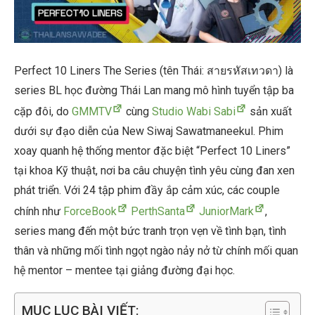
Perfect 10 Liners The Series (tên Thái: สายรหัสเทวดา) là
series BL học đường Thái Lan mang mô hình tuyển tập ba
cặp đôi, do
GMMTV
cùng
Studio Wabi Sabi
sản xuất
dưới sự đạo diễn của New Siwaj Sawatmaneekul. Phim
xoay quanh hệ thống mentor đặc biệt “Perfect 10 Liners”
tại khoa Kỹ thuật, nơi ba câu chuyện tình yêu cùng đan xen
phát triển. Với 24 tập phim đầy ắp cảm xúc, các couple
chính như
ForceBook
PerthSanta
JuniorMark
,
series mang đến một bức tranh trọn vẹn về tình bạn, tình
thân và những mối tình ngọt ngào nảy nở từ chính mối quan
hệ mentor – mentee tại giảng đường đại học.
MỤC LỤC BÀI VIẾT: