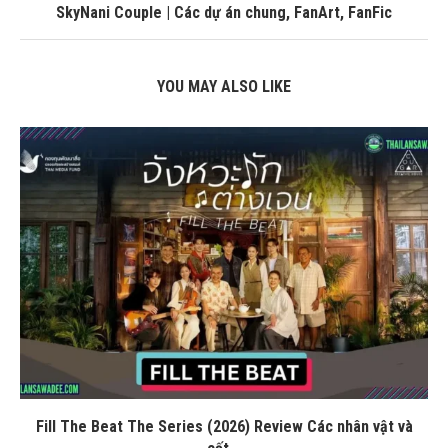
SkyNani Couple | Các dự án chung, FanArt, FanFic
YOU MAY ALSO LIKE
Fill The Beat The Series (2026) Review Các nhân vật và