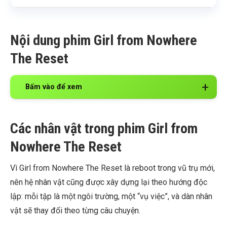
Nội dung phim Girl from Nowhere
The Reset
Bấm vào để xem
Các nhân vật trong phim Girl from
Nowhere The Reset
Vì Girl from Nowhere The Reset là reboot trong vũ trụ mới,
nên hệ nhân vật cũng được xây dựng lại theo hướng độc
lập: mỗi tập là một ngôi trường, một “vụ việc”, và dàn nhân
vật sẽ thay đổi theo từng câu chuyện.