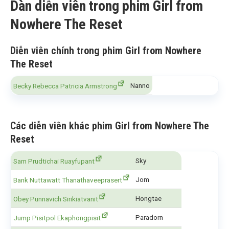
Dàn diễn viên trong phim Girl from
Nowhere The Reset
Diễn viên chính trong phim Girl from Nowhere
The Reset
Nanno
Becky Rebecca Patricia Armstrong
Các diễn viên khác phim Girl from Nowhere The
Reset
Sky
Sam Prudtichai Ruayfupant
Jom
Bank Nuttawatt Thanathaveeprasert
Hongtae
Obey Punnavich Sirikiatvanit
Paradorn
Jump Pisitpol Ekaphongpisit