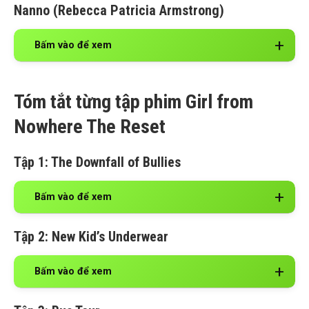
Nanno (Rebecca Patricia Armstrong)
Bấm vào để xem
Tóm tắt từng tập phim Girl from
Nowhere The Reset
Tập 1: The Downfall of Bullies
Bấm vào để xem
Tập 2: New Kid’s Underwear
Bấm vào để xem