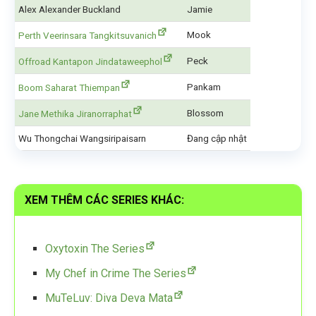
Alex Alexander Buckland
Jamie
Mook
Perth Veerinsara Tangkitsuvanich
Peck
Offroad Kantapon Jindataweephol
Pankam
Boom Saharat Thiempan
Blossom
Jane Methika Jiranorraphat
Wu Thongchai Wangsiripaisarn
Đang cập nhật
XEM THÊM CÁC SERIES KHÁC:
Oxytoxin The Series
My Chef in Crime The Series
MuTeLuv: Diva Deva Mata