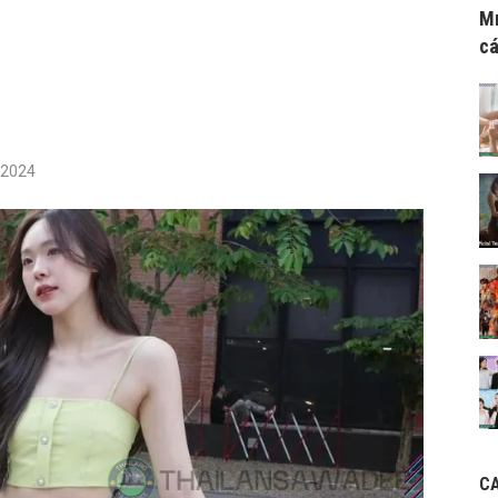
Mr
cá
/2024
C