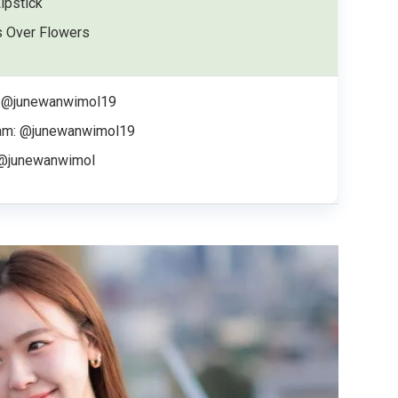
Lipstick
 Over Flowers
: @junewanwimol19
ram: @junewanwimol19
 @junewanwimol