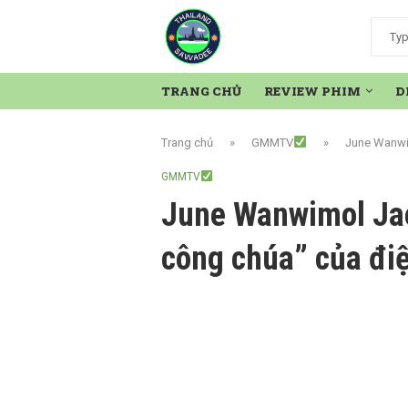
TRANG CHỦ
REVIEW PHIM
D
Trang chủ
»
GMMTV
»
June Wanwim
GMMTV
June Wanwimol Ja
công chúa” của đi