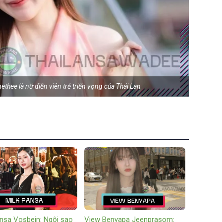
ee là nữ diễn viên trẻ triển vọng của Thái Lan
ansa Vosbein: Ngôi sao
View Benyapa Jeenprasom: