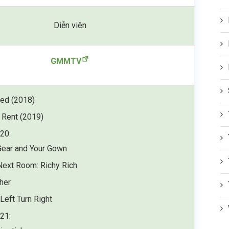
Diễn viên
GMMTV
ted (2018)
 Rent (2019)
20:
ear and Your Gown
 Next Room: Richy Rich
her
 Left Turn Right
21: