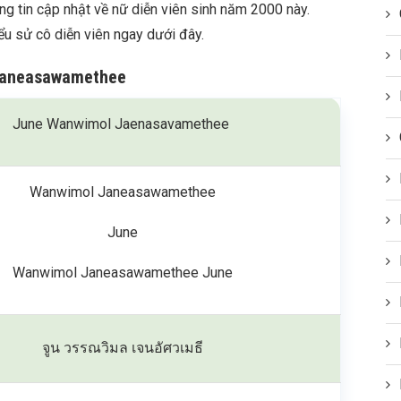
ông tin cập nhật về nữ diễn viên sinh năm 2000 này.
iểu sử cô diễn viên ngay dưới đây.
Janeasawamethee
June Wanwimol Jaenasavamethee
Wanwimol Janeasawamethee
June
Wanwimol Janeasawamethee June
จูน วรรณวิมล เจนอัศวเมธี