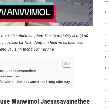
i mà khiến nhiều fan phim Thái tò mò? Đây là một nữ
ng cực cao tại Tbiz. Cùng tìm hiểu về cô diễn viên
tháng Sáu sinh tháng Tư” này nhé.
imol Jaenasavamethee
neasawamethee
 Wanwimol Jaenasavamethee trong năm nay
 June Wanwimol Jaenasavamethee