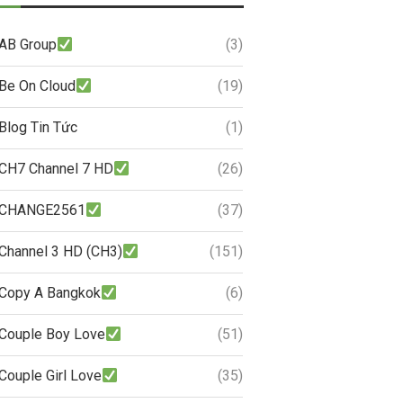
AB Group
(3)
Be On Cloud
(19)
Blog Tin Tức
(1)
CH7 Channel 7 HD
(26)
CHANGE2561
(37)
Channel 3 HD (CH3)
(151)
Copy A Bangkok
(6)
Couple Boy Love
(51)
Couple Girl Love
(35)