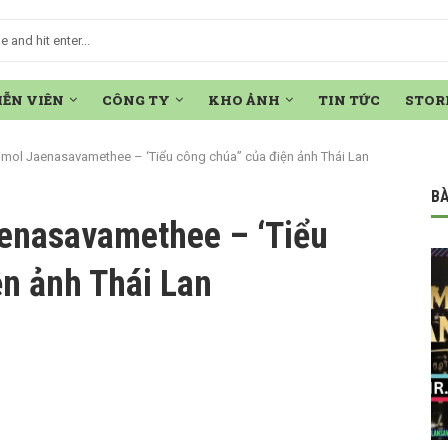
IỄN VIÊN
CÔNG TY
KHO ẢNH
TIN TỨC
STOR
ol Jaenasavamethee – ‘Tiểu công chúa” của điện ảnh Thái Lan
BÀ
enasavamethee – ‘Tiểu
ện ảnh Thái Lan