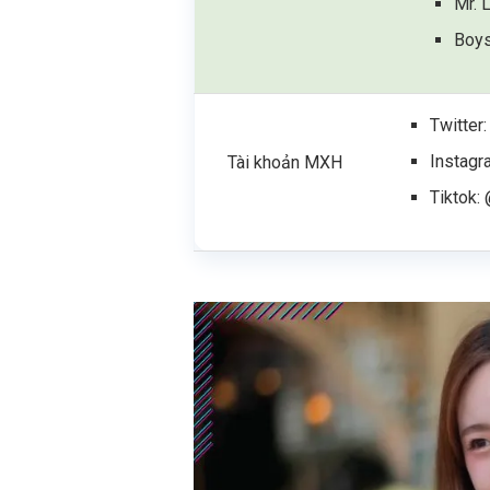
Mr. 
Boys
Twitter
Instag
Tài khoản MXH
Tiktok: