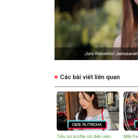
June Wanwimol Jaenasavameth
Các bài viết liên quan
Tiểu sử profile nữ diễn viên
Milk P