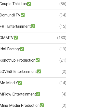
Couple Thái Lan
(86)
Domundi TV
(34)
FRT Entertainment
(15)
GMMTV
(180)
Idol Factory
(19)
Kongthup Production
(21)
LOVEiS Entertainment
(3)
Me Mind Y
(14)
MFlow Entertainment
(4)
Mine Media Production
(3)