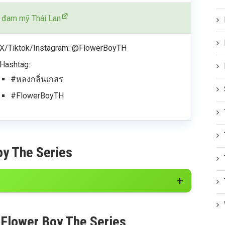
 đam mỹ Thái Lan
X/Tiktok/Instagram: @FlowerBoyTH
Hashtag:
#หลงกลิ่นเกสร
#FlowerBoyTH
oy The Series
 Flower Boy The Series