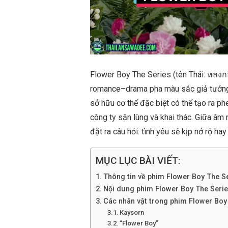
Flower Boy The Series (tên Thái: หลงกล
romance–drama pha màu sắc giả tưởng v
sở hữu cơ thể đặc biệt có thể tạo ra p
công ty săn lùng và khai thác. Giữa â
đặt ra câu hỏi: tình yêu sẽ kịp nở rộ ha
MỤC LỤC BÀI VIẾT:
Thông tin về phim Flower Boy The S
Nội dung phim Flower Boy The Seri
Các nhân vật trong phim Flower Boy
Kaysorn
“Flower Boy”