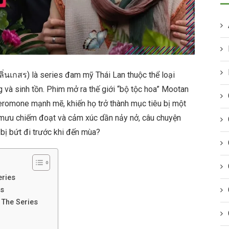
ิ่นเกสร) là series đam mỹ Thái Lan thuộc thể loại
à sinh tồn. Phim mở ra thế giới “bộ tộc hoa” Mootan
heromone mạnh mẽ, khiến họ trở thành mục tiêu bị một
m mưu chiếm đoạt và cảm xúc dần nảy nở, câu chuyện
y bị bứt đi trước khi đến mùa?
eries
es
 The Series