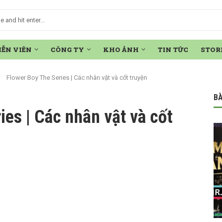
IỄN VIÊN
CÔNG TY
KHO ẢNH
TIN TỨC
STOR
Flower Boy The Series | Các nhân vật và cốt truyện
BÀ
ies | Các nhân vật và cốt