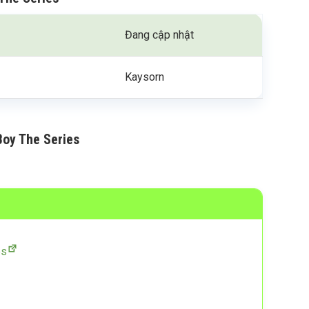
Đang cập nhật
Kaysorn
Boy The Series
es