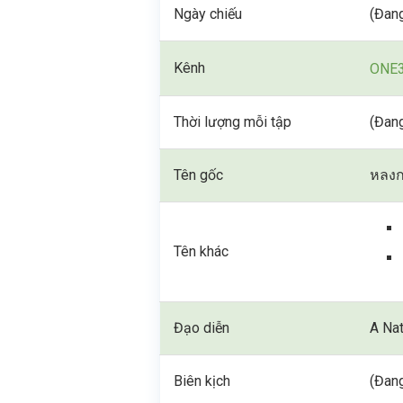
Ngày chiếu
(Đang
Kênh
ONE
Thời lượng mỗi tập
(Đang
Tên gốc
หลงก
Tên khác
Đạo diễn
A Na
Biên kịch
(Đang