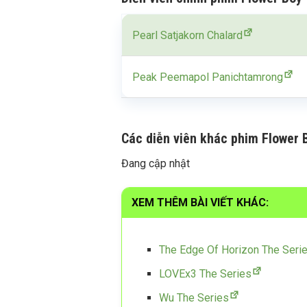
Pearl Satjakorn Chalard
Peak Peemapol Panichtamrong
Các diễn viên khác phim Flower 
Đang cập nhật
XEM THÊM BÀI VIẾT KHÁC:
The Edge Of Horizon The Seri
LOVEx3 The Series
Wu The Series