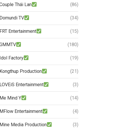
Couple Thái Lan
(86)
Domundi TV
(34)
FRT Entertainment
(15)
GMMTV
(180)
Idol Factory
(19)
Kongthup Production
(21)
LOVEiS Entertainment
(3)
Me Mind Y
(14)
MFlow Entertainment
(4)
Mine Media Production
(3)