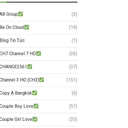
AB Group
(3)
Be On Cloud
(19)
Blog Tin Tức
(1)
CH7 Channel 7 HD
(26)
CHANGE2561
(37)
Channel 3 HD (CH3)
(151)
Copy A Bangkok
(6)
Couple Boy Love
(51)
Couple Girl Love
(35)