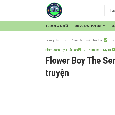
TRANG CHỦ
REVIEW PHIM
D
Trang chủ
»
Phim đam mỹ Thái Lan
»
Phim đam mỹ Thái Lan
Phim Đam Mỹ BL
Flower Boy The Ser
truyện