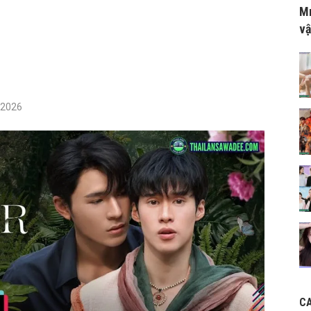
Mr
vậ
/2026
C