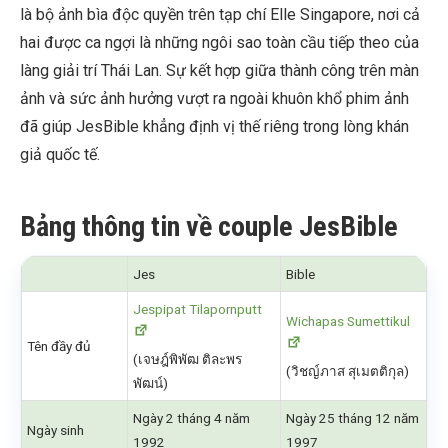
là bộ ảnh bìa độc quyền trên tạp chí Elle Singapore, nơi cả
hai được ca ngợi là những ngôi sao toàn cầu tiếp theo của
làng giải trí Thái Lan. Sự kết hợp giữa thành công trên màn
ảnh và sức ảnh hưởng vượt ra ngoài khuôn khổ phim ảnh
đã giúp JesBible khẳng định vị thế riêng trong lòng khán
giả quốc tế.
Bảng thông tin về couple JesBible
Jes
Bible
Jespipat Tilapornputt
Wichapas Sumettikul
Tên đầy đủ
(เจษฎ์พิพัฒ ติละพร
(วิชญ์ภาส สุเมตติกุล)
พัฒน์)
Ngày 2 tháng 4 năm
Ngày 25 tháng 12 năm
Ngày sinh
1992
1997