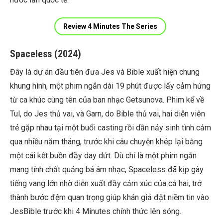
Review 4 Minutes The Series
Spaceless (2024)
Đây là dự án đầu tiên đưa Jes và Bible xuất hiện chung
khung hình, một phim ngắn dài 19 phút được lấy cảm hứng
từ ca khúc cùng tên của ban nhạc Getsunova. Phim kể về
Tul, do Jes thủ vai, và Garn, do Bible thủ vai, hai diễn viên
trẻ gặp nhau tại một buổi casting rồi dần nảy sinh tình cảm
qua nhiều năm tháng, trước khi câu chuyện khép lại bằng
một cái kết buồn đầy day dứt. Dù chỉ là một phim ngắn
mang tính chất quảng bá âm nhạc, Spaceless đã kịp gây
tiếng vang lớn nhờ diễn xuất đầy cảm xúc của cả hai, trở
thành bước đệm quan trọng giúp khán giả đặt niềm tin vào
JesBible trước khi 4 Minutes chính thức lên sóng.