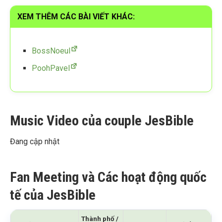
XEM THÊM CÁC BÀI VIẾT KHÁC:
BossNoeul
PoohPavel
Music Video của couple JesBible
Đang cập nhật
Fan Meeting và Các hoạt động quốc
tế của JesBible
Thành phố /