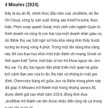
4 Minutes (2024)
Đây là dự án BL chính thức đầu tiên của JesBible, do Be
On Cloud, công ty sản xuất đứng sau KinnPorsche, thực
hiện. Phim xoay quanh Great, một sinh viên ngành Quản trị
Kinh doanh và cũng là con trai của một doanh nhân giàu có,
do Bible thủ vai, bất ngờ sở hữu khả năng nhìn thấy trước
tương lai trong vòng 4 phút. Trong một lần dùng khả năng
này để cứu bạn học khỏi một trận đánh chí mạng, Great vô
tình quen biết Tyme, một bác sĩ nội trú khoa ngoại do Jes
thủ vai. Từ đó, hai người dần phát triển mối quan hệ giữa
bối cảnh đan xen của bí ẩn, thù hận và những bí mật gia
đình. Chemistry bùng nổ giữa Jes và Bible trong phim này
đã giúp 4 Minutes trở thành một trong những series BL
được đánh giá cao nhất năm 2024, đồng thời đưa
JesBible trở thành cái tên được nhắc đến rộng rãi cả trong
nước lẫn quốc tế.