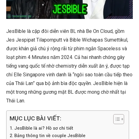
JesBible là cặp đôi diễn viên BL nhà Be On Cloud, gồm
Jes Jespipat Tilapornputt và Bible Wichapas Sumettikul,
được khán giả chú ý rộng rãi từ phim ngắn Spaceless và
loạt phim 4 Minutes năm 2024. Cả hai nhanh chóng gây
tiếng vang quốc tế nhờ chemistry diễn xuất ăn ý, được tạp
chí Elle Singapore vinh danh là “ngôi sao toàn cầu tiếp theo
của Thái Lan” qua bộ ảnh bìa độc quyền. JesBible hiện là
một trong những gương mặt BL được mong chờ nhất tại
Thái Lan.
MỤC LỤC BÀI VIẾT:
JesBible là ai? Hồ sơ chi tiết
Bảng thông tin về couple JesBible