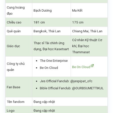
Cung hoàng
Bạch Dương
Ma Kết
đạo
Chiều cao
181 cm
175 cm
Quê quán
Bangkok, Thái Lan
Chiang Mai, Thái Lan
Cử nhân Kỹ thuật Cơ
Thạc sĩ Tài chính ứng
Giáo dục
khí, Đại học
dụng, Đại học Kasetsart
Thammasat
The One Enterprise
Công ty chủ
Be On Cloud
Be On Cloud
quản
Jes Official Fanclub: @jespipat_ofc
Fan Base
Bible Official Fanclub: @OURBSUMETTIKUL
Tên fandom
Đang cập nhật
Logo
Đang cập nhật