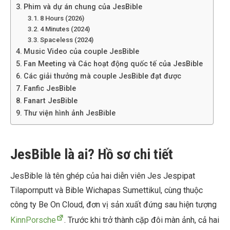
Phim và dự án chung của JesBible
8 Hours (2026)
4 Minutes (2024)
Spaceless (2024)
Music Video của couple JesBible
Fan Meeting và Các hoạt động quốc tế của JesBible
Các giải thưởng mà couple JesBible đạt được
Fanfic JesBible
Fanart JesBible
Thư viện hình ảnh JesBible
JesBible là ai? Hồ sơ chi tiết
JesBible là tên ghép của hai diễn viên Jes Jespipat
Tilapornputt và Bible Wichapas Sumettikul, cùng thuộc
công ty Be On Cloud, đơn vị sản xuất đứng sau hiện tượng
KinnPorsche
. Trước khi trở thành cặp đôi màn ảnh, cả hai