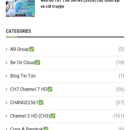
Weirdo 101 The Series (2026) Các nhân vật
và cốt truyện
CATEGORIES
AB Group
(3)
Be On Cloud
(19)
Blog Tin Tức
(1)
CH7 Channel 7 HD
(26)
CHANGE2561
(37)
Channel 3 HD (CH3)
(151)
Copy A Bangkok
(6)