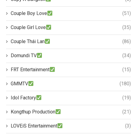
Couple Boy Love
(51)
Couple Girl Love
(35)
Couple Thái Lan
(86)
Domundi TV
(34)
FRT Entertainment
(15)
GMMTV
(180)
Idol Factory
(19)
Kongthup Production
(21)
LOVEiS Entertainment
(3)