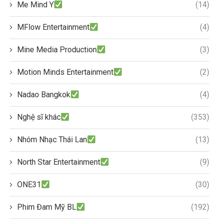
Me Mind Y
(14)
MFlow Entertainment
(4)
Mine Media Production
(3)
Motion Minds Entertainment
(2)
Nadao Bangkok
(4)
Nghệ sĩ khác
(353)
Nhóm Nhạc Thái Lan
(13)
North Star Entertainment
(9)
ONE31
(30)
Phim Đam Mỹ BL
(192)