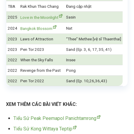
TBA
Rak Khun Thao Chang
Đang cập nhật
2025
Sasin
Love in the Moonlight
2024
Nat
Bangkok Blossom
2023
Laws of Attraction
“Thee” Methee [vệ sĩ Thaenthai]
2023
Pen Tor 2023
Sand (Ep. 3, 6, 17, 35, 41)
2022
When the Sky Falls
Insee
2022
Revenge from the Past
Pong
2022
Pen Tor 2022
Sand (Ep. 10,26,36,43)
XEM THÊM CÁC BÀI VIẾT KHÁC:
Tiểu Sử Peak Peemapol Panichtamrong
Tiểu Sử Kong Wittaya Teptip