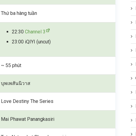
Thứ ba hàng tuần
22:30
Channel 3
23:00 iQIYI (uncut)
~ 55 phút
บุพเพสันนิวาส
Love Destiny The Series
Mai Phawat Panangkasiri