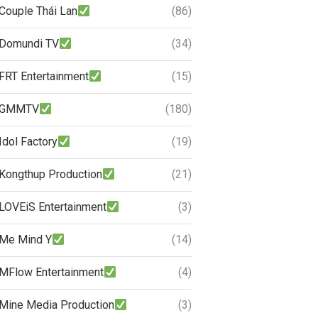
Couple Thái Lan
(86)
Domundi TV
(34)
FRT Entertainment
(15)
GMMTV
(180)
Idol Factory
(19)
Kongthup Production
(21)
LOVEiS Entertainment
(3)
Me Mind Y
(14)
MFlow Entertainment
(4)
Mine Media Production
(3)