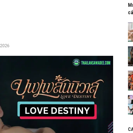
Mr
cá
/2026
C