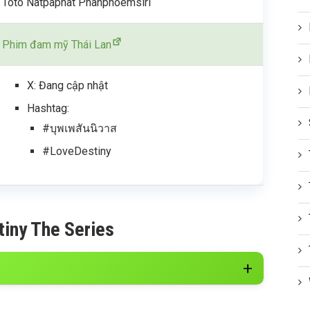
Toto Natpaphat Phanphoemsiri
Phim đam mỹ Thái Lan
X: Đang cập nhật
Hashtag:
#บุพเพสันนิวาส
#LoveDestiny
tiny The Series