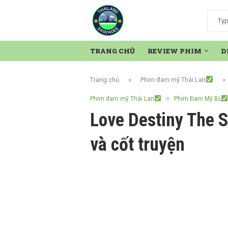
TRANG CHỦ
REVIEW PHIM
D
Trang chủ
»
Phim đam mỹ Thái Lan
»
Phim đam mỹ Thái Lan
Phim Đam Mỹ BL
Love Destiny The S
và cốt truyện