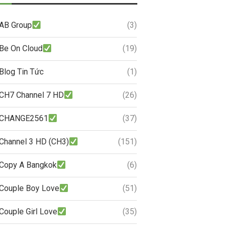
AB Group
(3)
Be On Cloud
(19)
Blog Tin Tức
(1)
CH7 Channel 7 HD
(26)
CHANGE2561
(37)
Channel 3 HD (CH3)
(151)
Copy A Bangkok
(6)
Couple Boy Love
(51)
Couple Girl Love
(35)