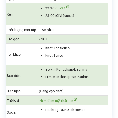
22:30
One31
Kênh
23:00 iQIYI (uncut)
Thời lượng mỗi tập
~ 55 phút
Tên gốc
KNOT
Knot The Series
Tên khác
Knot Series
Zelynn Korrachanok Bunma
Đạo diễn
Film Wanchanaphun Paithun
Biên kịch
(Đang cập nhật)
Thể loại
Phim đam mỹ Thái Lan
Hashtag: #KNOTtheseries
Social