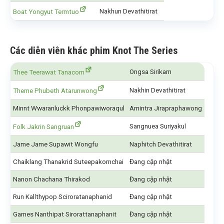
Nakhun Devathitirat
Boat Yongyut Termtuo
Các diễn viên khác phim Knot The Series
Ongsa Sirikarn
Thee Teerawat Tanacom
Nakhin Devathitirat
Theme Phubeth Atarunwong
Minnt Wwaranluckk Phonpawiworaqul
Amintra Jirapraphawong
Sangnuea Suriyakul
Folk Jakrin Sangruan
Jame Jame Supawit Wongfu
Naphitch Devathitirat
Chaiklang Thanakrid Suteepakornchai
Đang cập nhật
Nanon Chachana Thirakod
Đang cập nhật
Run Kallthypop Sciroratanaphanid
Đang cập nhật
Games Nanthipat Sirorattanaphanit
Đang cập nhật