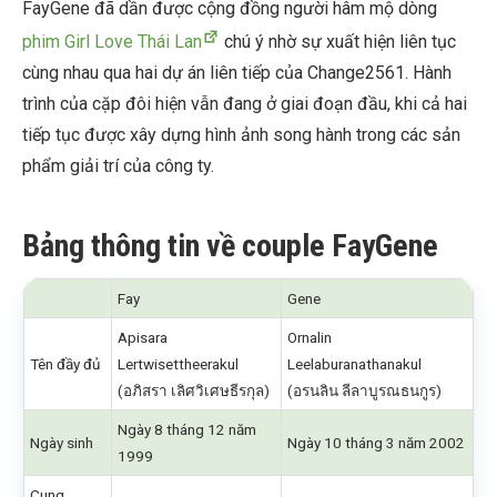
FayGene đã dần được cộng đồng người hâm mộ dòng
phim Girl Love Thái Lan
chú ý nhờ sự xuất hiện liên tục
cùng nhau qua hai dự án liên tiếp của Change2561. Hành
trình của cặp đôi hiện vẫn đang ở giai đoạn đầu, khi cả hai
tiếp tục được xây dựng hình ảnh song hành trong các sản
phẩm giải trí của công ty.
Bảng thông tin về couple FayGene
Fay
Gene
Apisara
Ornalin
Tên đầy đủ
Lertwisettheerakul
Leelaburanathanakul
(อภิสรา เลิศวิเศษธีรกุล)
(อรนลิน ลีลาบูรณธนกูร)
Ngày 8 tháng 12 năm
Ngày sinh
Ngày 10 tháng 3 năm 2002
1999
Cung