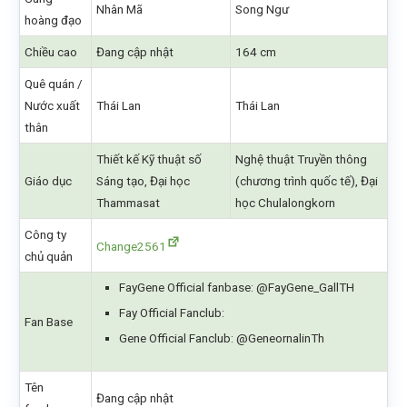
Nhân Mã
Song Ngư
hoàng đạo
Chiều cao
Đang cập nhật
164 cm
Quê quán /
Nước xuất
Thái Lan
Thái Lan
thân
Thiết kế Kỹ thuật số
Nghệ thuật Truyền thông
Giáo dục
Sáng tạo, Đại học
(chương trình quốc tế), Đại
Thammasat
học Chulalongkorn
Công ty
Change2561
chủ quản
FayGene Official fanbase: @FayGene_GallTH
Fay Official Fanclub:
Fan Base
Gene Official Fanclub: @GeneornalinTh
Tên
Đang cập nhật