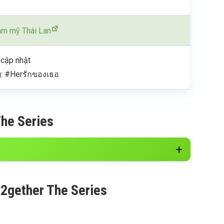
m mỹ Thái Lan
 cập nhật
: #Herรักของเธอ
The Series
 2gether The Series