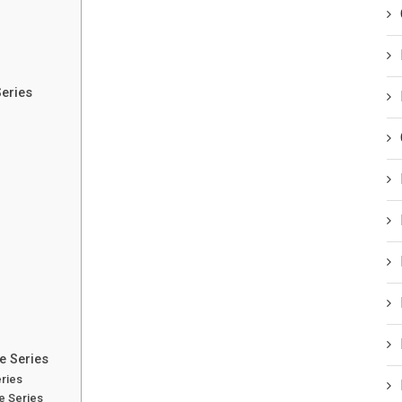
Series
e Series
eries
e Series