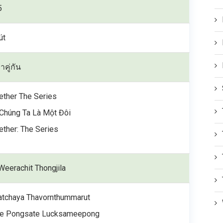
5
út
าคู่กัน
ether The Series
 Chúng Ta Là Một Đôi
ether: The Series
eerachit Thongjila
atchaya Thavornthummarut
e Pongsate Lucksameepong