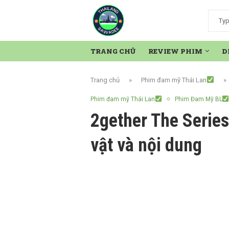
TRANG CHỦ
REVIEW PHIM
D
Trang chủ
»
Phim đam mỹ Thái Lan
»
Phim đam mỹ Thái Lan
Phim Đam Mỹ BL
2gether The Serie
vật và nội dung