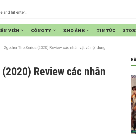
IỄN VIÊN
CÔNG TY
KHO ẢNH
TIN TỨC
STOR
2gether The Series (2020) Review các nhân vật và nội dung
BÀ
s (2020) Review các nhân