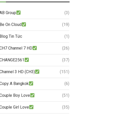
AB Group
(3)
Be On Cloud
(19)
Blog Tin Tức
(1)
CH7 Channel 7 HD
(26)
CHANGE2561
(37)
Channel 3 HD (CH3)
(151)
Copy A Bangkok
(6)
Couple Boy Love
(51)
Couple Girl Love
(35)