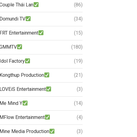
Couple Thái Lan
(86)
Domundi TV
(34)
FRT Entertainment
(15)
GMMTV
(180)
Idol Factory
(19)
Kongthup Production
(21)
LOVEiS Entertainment
(3)
Me Mind Y
(14)
MFlow Entertainment
(4)
Mine Media Production
(3)