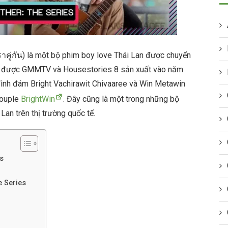
ราคู่กัน) là một bộ phim boy love Thái Lan được chuyển
phim được GMMTV và Housestories 8 sản xuất vào năm
 đình đám Bright Vachirawit Chivaaree và Win Metawin
couple
BrightWin
. Đây cũng là một trong những bộ
an trên thị trường quốc tế.
s
e Series