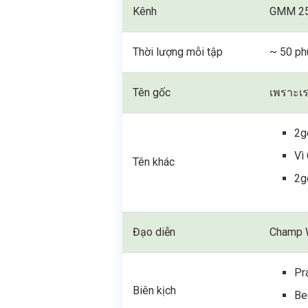
Kênh
GMM 2
Thời lượng mỗi tập
~ 50 ph
Tên gốc
เพราะเร
2g
Vì
Tên khác
2g
Đạo diễn
Champ W
Pr
Biên kịch
Be