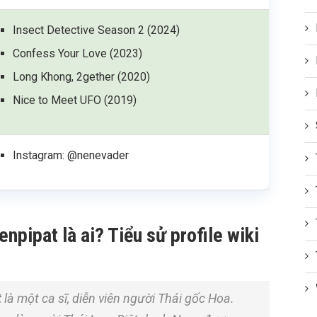
Insect Detective Season 2 (2024)
Confess Your Love (2023)
Long Khong, 2gether (2020)
Nice to Meet UFO (2019)
Instagram: @
nenevader
pipat là ai? Tiểu sử profile wiki
t
là một ca sĩ, diễn viên người Thái gốc Hoa.