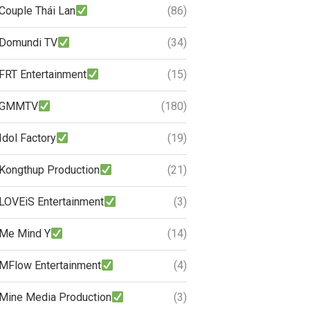
Couple Thái Lan
(86)
Domundi TV
(34)
FRT Entertainment
(15)
GMMTV
(180)
Idol Factory
(19)
Kongthup Production
(21)
LOVEiS Entertainment
(3)
Me Mind Y
(14)
MFlow Entertainment
(4)
Mine Media Production
(3)