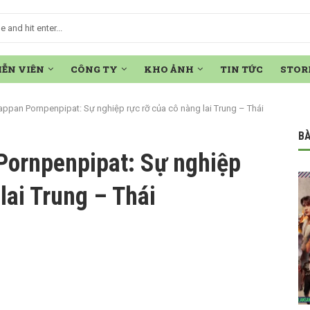
IỄN VIÊN
CÔNG TY
KHO ẢNH
TIN TỨC
STOR
ppan Pornpenpipat: Sự nghiệp rực rỡ của cô nàng lai Trung – Thái
BÀ
ornpenpipat: Sự nghiệp
lai Trung – Thái