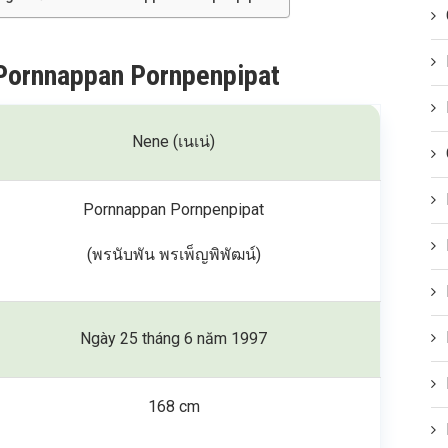
 Pornnappan Pornpenpipat
Nene (เนเน่)
Pornnappan Pornpenpipat
(พรนับพัน พรเพ็ญพิพัฒน์)
Ngày 25 tháng 6 năm 1997
168 cm