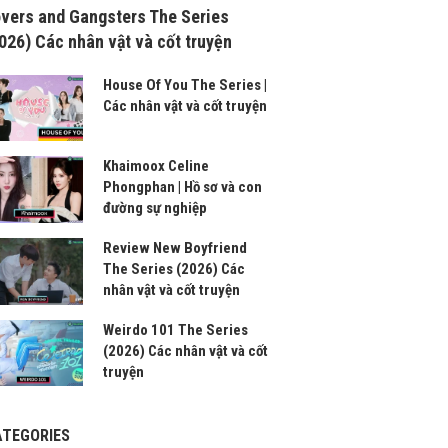
vers and Gangsters The Series
026) Các nhân vật và cốt truyện
House Of You The Series |
Các nhân vật và cốt truyện
Khaimoox Celine
Phongphan | Hồ sơ và con
đường sự nghiệp
Review New Boyfriend
The Series (2026) Các
nhân vật và cốt truyện
Weirdo 101 The Series
(2026) Các nhân vật và cốt
truyện
ATEGORIES