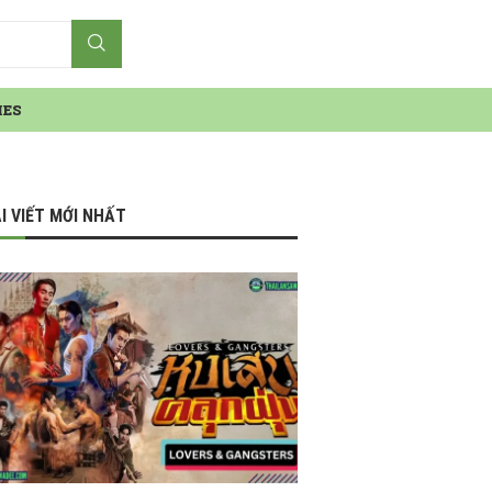
IES
I VIẾT MỚI NHẤT