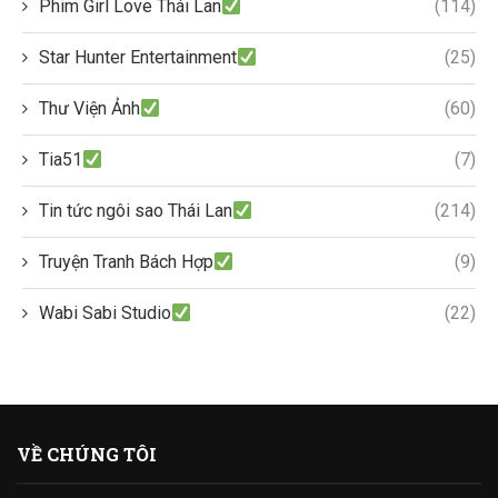
Phim Girl Love Thái Lan
(114)
Star Hunter Entertainment
(25)
Thư Viện Ảnh
(60)
Tia51
(7)
Tin tức ngôi sao Thái Lan
(214)
Truyện Tranh Bách Hợp
(9)
Wabi Sabi Studio
(22)
VỀ CHÚNG TÔI