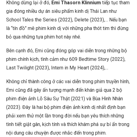
Không dừng lại ở đó,
Emi Thasorn Klinnium
tiếp tục tham
gia đóng nhiều dự án siêu phẩm kinh dị Thái Lan như
School Tales the Series (2022), Delete
(2023),… Nếu bạn
là “tín đồ” mê phim kinh dị với những pha thót tim thì đừng
bỏ qua những tựa phim hot này nhé.
Bên cạnh đó, Emi cũng đóng góp vai diễn trong những bộ
phim chính kịch, tình cảm như
609 Bedtime Story
(2022),
Last Twilight
(2023),
Intern in My Heart
(2024),…
Không chỉ thành công ở các vai diễn trong phim truyền hình,
Emi cũng đã gây ấn tượng mạnh đến khán giả qua 2 bộ
phim điện ảnh Lỗ Sâu Sự Thật (2021) và Bùa Hình Nhân
(2023). Đây là hai bộ phim điện ảnh kinh dị nhất định bạn
phải xem thử một lần trong đời nếu bạn yêu thích những
tình tiết giật gân, kịch tính và thích khám phá sự bí ẩn trong
nội dung câu chuyện được nhắc đến trong phim.