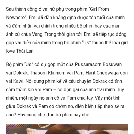
Sau thành công ở vai nữ phụ trong phim “Girl From
Nowhere”, Emi đã dần khẳng định được tên tuổi của mình
và đảm nhận vai chính trong nhiều bộ phim hay của màn
ảnh xứ chùa Vàng. Trong thời gian tới, Emi sẽ tiếp tục đóng
góp vai diễn của mình trong bộ phim “Us” thuộc thể loại girl
love Thái Lan.
Bộ phim “Us” có sự góp mặt của Pussarasorn Bosuwan
vai Dokrak, Thasorn Klinnium vai Pam, Harit Cheewagaroon
vai Kawi. Nội dung phim kể về câu chuyện Dokrak có tình
cảm thầm kín với Pam – cô bạn gái của anh trai mình. Tuy
nhiên, một ngày nọ anh cô và Pam chia tay. Vậy mối tình
giữa Dokrak và Pam có chớm nở, diễn biến tiếp theo sẽ ra
sao? Hãy cùng chờ đón bộ phim này nhé.