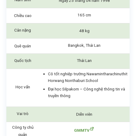
Ngày 25 tháng 04 năm 1998
165 cm
Chiều cao
Cân nặng
48 kg
Bangkok, Thái Lan
Quê quán
Quốc tịch
Thái Lan
Cô tốt nghiệp trường Nawamintharachinuthit
Horwang Nonthaburi School
Học vấn
Đại học Silpakorn – Công nghệ thông tin và
truyền thông
Vai trò
Diễn viên
Công ty chủ
GMMTV
quản