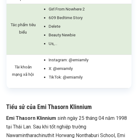
Girl From Nowhere 2
609 Bedtime Story
Tác phẩm tiêu
Delete
biểu
Beauty Newbie
Us,…
Instagram:
@emiamily
Tài khoản
X:
@emiamily
mạng xã hội
TikTok:
@emiamily
Tiểu sử của Emi Thasorn Klinnium
Emi Thasorn Klinnium
sinh ngày 25 tháng 04 năm 1998
tại Thái Lan. Sau khi tốt nghiệp trường
Nawamintharachinuthit Horwang Nonthaburi School, Emi