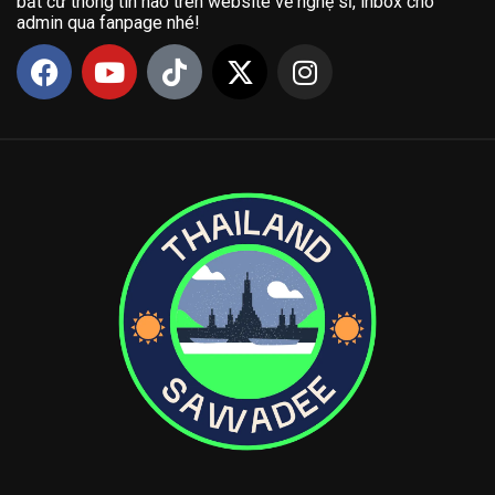
bất cứ thông tin nào trên website về nghệ sĩ, inbox cho
admin qua fanpage nhé!