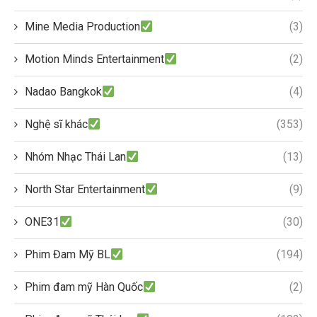
Mine Media Production
(3)
Motion Minds Entertainment
(2)
Nadao Bangkok
(4)
Nghệ sĩ khác
(353)
Nhóm Nhạc Thái Lan
(13)
North Star Entertainment
(9)
ONE31
(30)
Phim Đam Mỹ BL
(194)
Phim đam mỹ Hàn Quốc
(2)