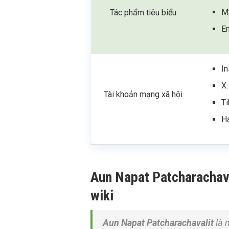
M
Tác phẩm tiêu biểu
E
I
X
Tài khoản mạng xã hội
T
H
Aun Napat Patcharachavali
wiki
Aun Napat Patcharachavalit
là 