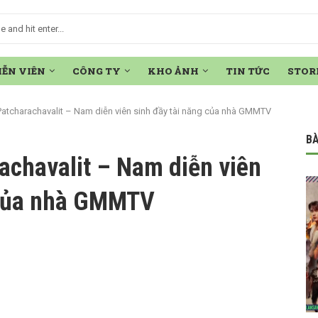
IỄN VIÊN
CÔNG TY
KHO ẢNH
TIN TỨC
STOR
atcharachavalit – Nam diễn viên sinh đầy tài năng của nhà GMMTV
BÀ
achavalit – Nam diễn viên
 của nhà GMMTV