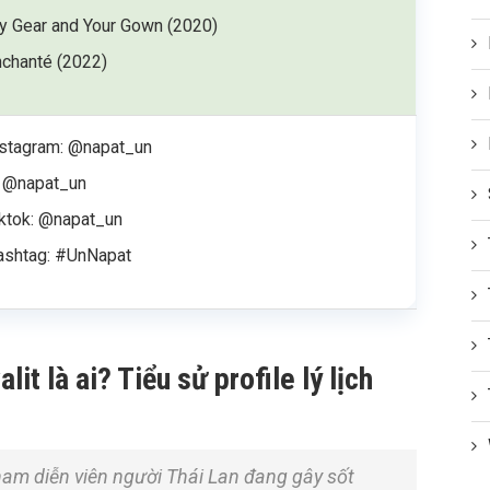
y Gear and Your Gown
(2020)
nchanté
(2022)
nstagram: @napat_un
: @napat_un
iktok: @napat_un
ashtag: #UnNapat
t là ai? Tiểu sử profile lý lịch
nam diễn viên người Thái Lan đang gây sốt