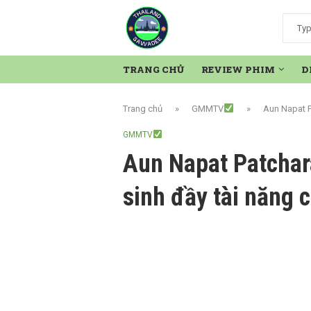
TRANG CHỦ
REVIEW PHIM
D
Trang chủ
»
GMMTV
»
Aun Napat P
GMMTV
Aun Napat Patchar
sinh đầy tài năng