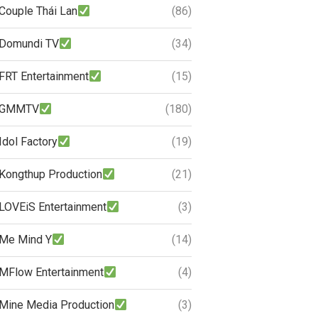
Couple Thái Lan
(86)
Domundi TV
(34)
FRT Entertainment
(15)
GMMTV
(180)
Idol Factory
(19)
Kongthup Production
(21)
LOVEiS Entertainment
(3)
Me Mind Y
(14)
MFlow Entertainment
(4)
Mine Media Production
(3)