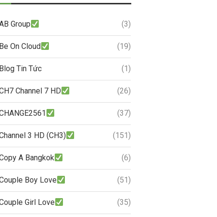
AB Group
(3)
Be On Cloud
(19)
Blog Tin Tức
(1)
CH7 Channel 7 HD
(26)
CHANGE2561
(37)
Channel 3 HD (CH3)
(151)
Copy A Bangkok
(6)
Couple Boy Love
(51)
Couple Girl Love
(35)