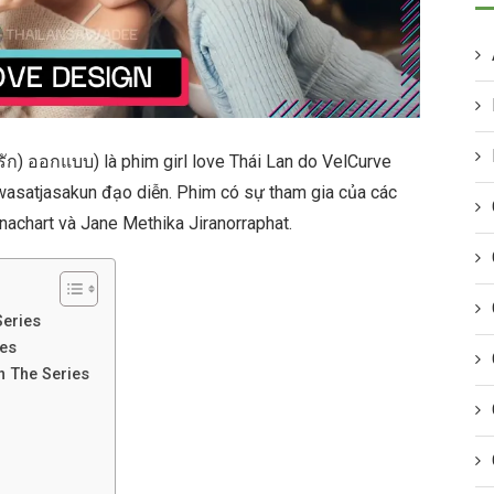
(รัก) ออกแบบ) là phim girl love Thái Lan do VelCurve
wasatjasakun đạo diễn. Phim có sự tham gia của các
nachart và Jane Methika Jiranorraphat.
Series
ies
n The Series