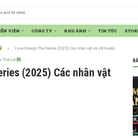
IỄN VIÊN
CÔNG TY
KHO ẢNH
TIN TỨC
STOR
»
Love Design The Series (2025) Các nhân vật và cốt truyện
e Thái Lan
BÀ
ries (2025) Các nhân vật