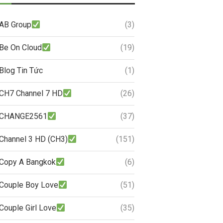
AB Group
(3)
Be On Cloud
(19)
Blog Tin Tức
(1)
CH7 Channel 7 HD
(26)
CHANGE2561
(37)
Channel 3 HD (CH3)
(151)
Copy A Bangkok
(6)
Couple Boy Love
(51)
Couple Girl Love
(35)