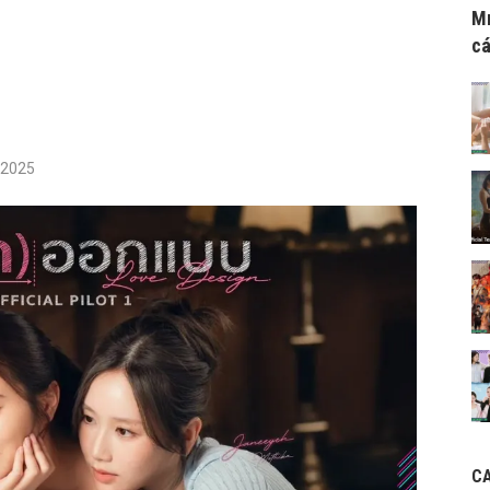
Mr
cá
/2025
C