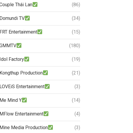
Couple Thái Lan
(86)
Domundi TV
(34)
FRT Entertainment
(15)
GMMTV
(180)
Idol Factory
(19)
Kongthup Production
(21)
LOVEiS Entertainment
(3)
Me Mind Y
(14)
MFlow Entertainment
(4)
Mine Media Production
(3)