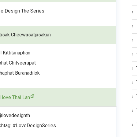
e Design The Series
ttisak Cheewasatjasakun
il Kittitanaphan
hat Chitveerapat
haphat Buranadilok
l love Thái Lan
@lovedesignth
shtag: #LoveDesignSeries